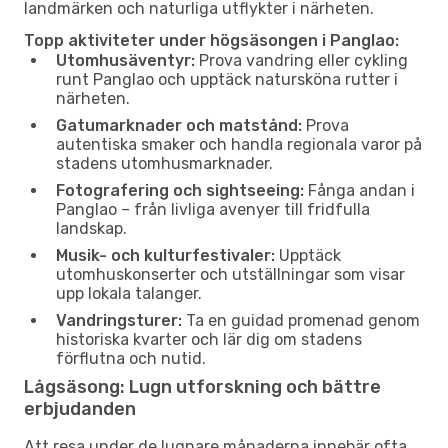
landmärken och naturliga utflykter i närheten.
Topp aktiviteter under högsäsongen i Panglao:
Utomhusäventyr:
Prova vandring eller cykling
runt Panglao och upptäck natursköna rutter i
närheten.
Gatumarknader och matstånd:
Prova
autentiska smaker och handla regionala varor på
stadens utomhusmarknader.
Fotografering och sightseeing:
Fånga andan i
Panglao – från livliga avenyer till fridfulla
landskap.
Musik- och kulturfestivaler:
Upptäck
utomhuskonserter och utställningar som visar
upp lokala talanger.
Vandringsturer:
Ta en guidad promenad genom
historiska kvarter och lär dig om stadens
förflutna och nutid.
Lågsäsong: Lugn utforskning och bättre
erbjudanden
Att resa under de lugnare månaderna innebär ofta