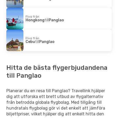
Flyg från
Hongkong
till
Panglao
Flyg från
Cebu
till
Panglao
Hitta de bästa flygerbjudandena
till Panglao
Planerar du en resa till Panglao? Travellink hjälper
dig att utforska ett brett utbud av flygalternativ
från betrodda globala flygbolag. Med tillgång till
hundratals flygbolag gör vi det enkelt att jämföra
biljettpriser, vilket hjälper dig att enkelt hitta den