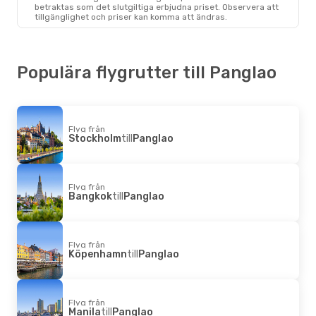
Bacolod
- Panglao
betraktas som det slutgiltiga erbjudna priset. Observera att
Cebu Air
1 Mellanlandning
tillgänglighet och priser kan komma att ändras.
Panglao
- Bacolod
Populära flygrutter till Panglao
Flyg från
Stockholm
till
Panglao
Flyg från
Bangkok
till
Panglao
Flyg från
Köpenhamn
till
Panglao
Flyg från
Manila
till
Panglao