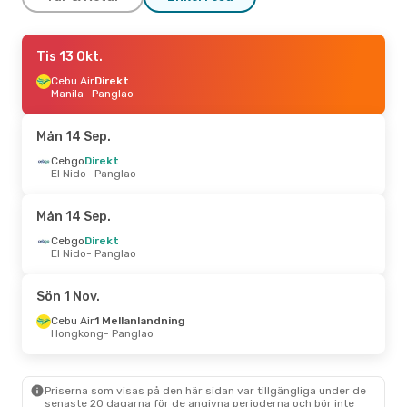
Ons 16 Sep.
Tis 13 Okt.
- Lör 19 Sep.
AirAsia Zest
Cebu Air
Direkt
Direkt
Manila
Manila
- Panglao
- Panglao
Philippine Airlines
Direkt
Panglao
- Manila
Mån 14 Sep.
Tors 10 Sep.
Cebgo
Direkt
- Mån 14 Sep.
El Nido
- Panglao
Cebu Air
Direkt
Manila
- Panglao
Cebu Air
Direkt
Mån 14 Sep.
Panglao
- Manila
Cebgo
Direkt
El Nido
- Panglao
Tors 27 Aug.
- Lör 29 Aug.
AirAsia Zest
Direkt
Sön 1 Nov.
Manila
- Panglao
Cebu Air
Direkt
Cebu Air
1 Mellanlandning
Panglao
- Manila
Hongkong
- Panglao
Ons 14 Okt.
- Lör 17 Okt.
Priserna som visas på den här sidan var tillgängliga under de
Cebu Air
1 Mellanlandning
senaste 20 dagarna för de angivna perioderna och bör inte