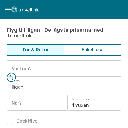
Flyg till Iligan - De lägsta priserna med
Travellink
Tur & Retur
Enkel resa
Varifrån?
Vart?
Iligan
Resenärer
När?
1 vuxen
Direktflyg