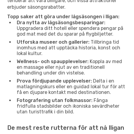
tenderar att vara billigare, och vissa attraktioner
erbjuder säsongsrabatter.
Topp saker att göra under lågsäsongen i Iligan:
Dra nytta av lågsäsongsbesparingar:
Uppgradera ditt hotell eller spendera pengar på
god mat med det du sparar på flygbiljetter.
Utforska museer och gallerier:
Tillbringa tid
inomhus med att upptäcka historia, konst och
lokal kultur.
Wellness- och spaupplevelser:
Koppla av med
en massage eller njut av en traditionell
behandling under din vistelse.
Prova fördjupande upplevelser:
Delta i en
matlagningskurs eller en guidad lokal tur för att
få en djupare kontakt med destinationen.
Fotografering utan folkmassor:
Fånga
fridfulla stadsbilder och ikoniska sevärdheter
utan turisttrafik i din bild.
De mest reste rutterna för att nå Iligan