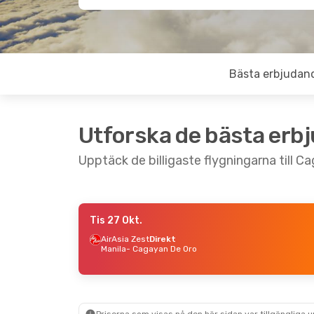
Bästa erbjudan
Utforska de bästa erb
Upptäck de billigaste flygningarna till C
Tis 27 Okt.
Lör 5 Sep.
- Lör 12 Sep.
AirAsia Zest
Direkt
Manila
- Cagayan De Oro
Qatar Airways
2 Mellanlandningar
Stockholm
- Cagayan De Oro
Philippine Airlines
2 Mellanlandningar
Cagayan De Oro
- Stockholm