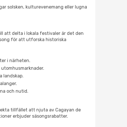
agar solsken, kulturevenemang eller lugna
 att delta i lokala festivaler är det den
ong för att utforska historiska
er i närheten.
ns utomhusmarknader.
la landskap.
alanger.
na och nutid.
kta tillfället att njuta av Cagayan de
ktioner erbjuder säsongsrabatter.