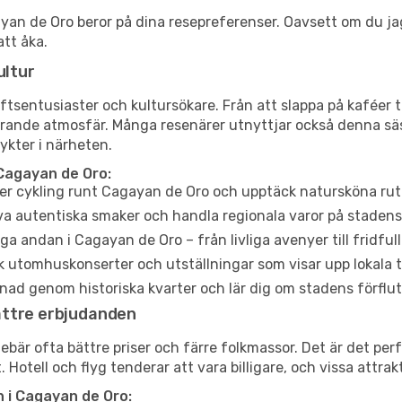
agayan de Oro beror på dina resepreferenser. Oavsett om du j
att åka.
ultur
tsentusiaster och kultursökare. Från att slappa på kaféer till
erande atmosfär. Många resenärer utnyttjar också denna säs
ykter i närheten.
Cagayan de Oro:
er cykling runt Cagayan de Oro och upptäck natursköna rutt
a autentiska smaker och handla regionala varor på stade
a andan i Cagayan de Oro – från livliga avenyer till fridful
 utomhuskonserter och utställningar som visar upp lokala t
ad genom historiska kvarter och lär dig om stadens förflut
ättre erbjudanden
är ofta bättre priser och färre folkmassor. Det är det perfe
. Hotell och flyg tenderar att vara billigare, och vissa attra
 i Cagayan de Oro: