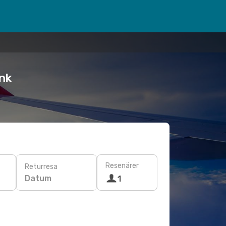
ink
Resenärer
Returresa
Datum
1