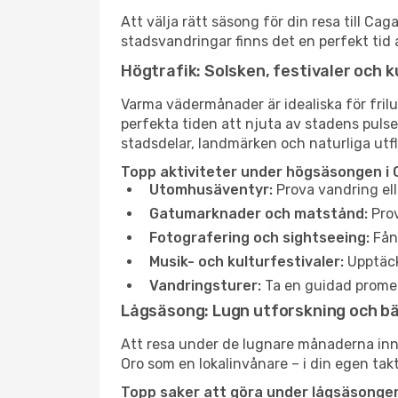
Att välja rätt säsong för din resa till C
stadsvandringar finns det en perfekt tid 
Högtrafik: Solsken, festivaler och k
Varma vädermånader är idealiska för friluf
perfekta tiden att njuta av stadens puls
stadsdelar, landmärken och naturliga utfl
Topp aktiviteter under högsäsongen i 
Utomhusäventyr:
Prova vandring ell
Gatumarknader och matstånd:
Prov
Fotografering och sightseeing:
Fång
Musik- och kulturfestivaler:
Upptäck
Vandringsturer:
Ta en guidad promen
Lågsäsong: Lugn utforskning och b
Att resa under de lugnare månaderna inneb
Oro som en lokalinvånare – i din egen takt
Topp saker att göra under lågsäsongen