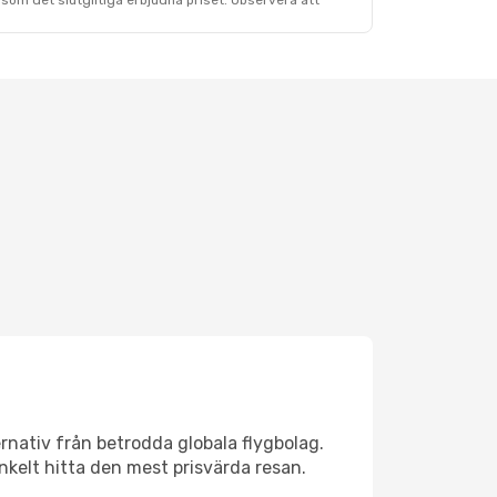
som det slutgiltiga erbjudna priset. Observera att
ernativ från betrodda globala flygbolag.
 enkelt hitta den mest prisvärda resan.