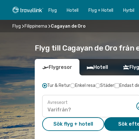
Flyg
Hotell
Flyg + Hotell
Hyrbil
Flyg
Filippinerna
Cagayan de Oro
Flyg till Cagayan de Oro från
Flygresor
Hotell
Flyg
Tur & Retur
Enkel resa
Städer
Endast di
Avreseort
Sök flyg + hotell
Sök efte