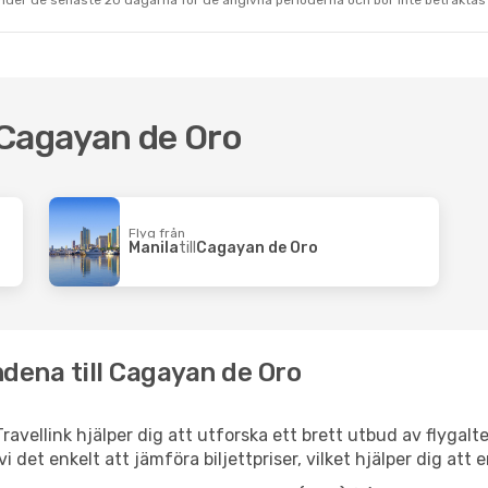
under de senaste 20 dagarna för de angivna perioderna och bör inte betraktas 
l Cagayan de Oro
Flyg från
Manila
till
Cagayan de Oro
dena till Cagayan de Oro
ravellink hjälper dig att utforska ett brett utbud av flygalt
vi det enkelt att jämföra biljettpriser, vilket hjälper dig att