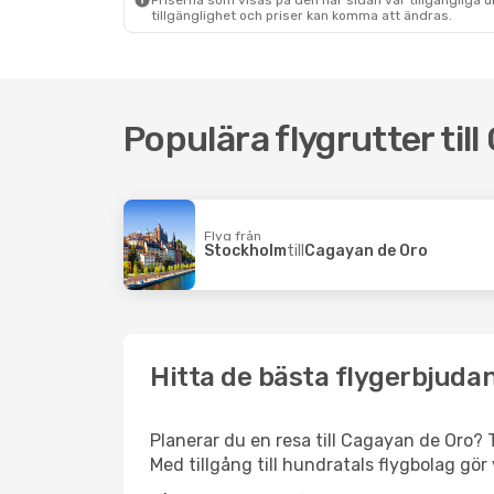
Priserna som visas på den här sidan var tillgängliga 
tillgänglighet och priser kan komma att ändras.
Populära flygrutter til
Flyg från
Stockholm
till
Cagayan de Oro
Hitta de bästa flygerbjudan
Planerar du en resa till Cagayan de Oro? T
Med tillgång till hundratals flygbolag gör 