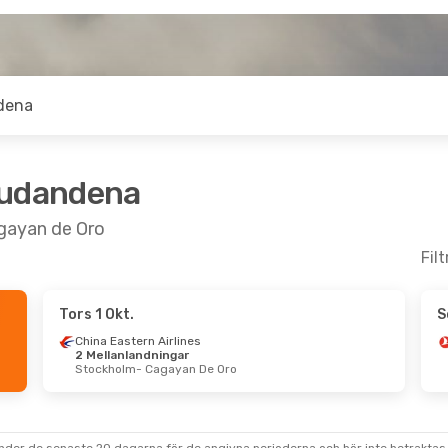
dena
judandena
agayan de Oro
Fil
Tors 1 Okt.
S
China Eastern Airlines
2 Mellanlandningar
Stockholm
- Cagayan De Oro