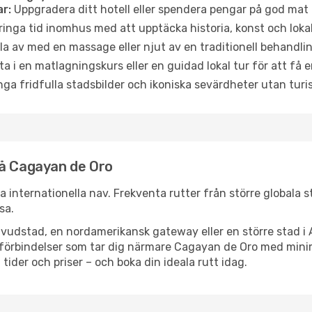
r:
Uppgradera ditt hotell eller spendera pengar på god mat m
ringa tid inomhus med att upptäcka historia, konst och lokal
a av med en massage eller njut av en traditionell behandlin
ta i en matlagningskurs eller en guidad lokal tur för att få
ga fridfulla stadsbilder och ikoniska sevärdheter utan turistt
nå Cagayan de Oro
a internationella nav. Frekventa rutter från större globala st
sa.
vudstad, en nordamerikansk gateway eller en större stad i 
ppsförbindelser som tar dig närmare Cagayan de Oro med min
 tider och priser – och boka din ideala rutt idag.