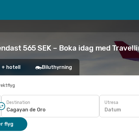
 endast 565 SEK – Boka idag med Travell
 + hotell
Biluthyrning
rektflyg
Destination
Utresa
Datum
r flyg