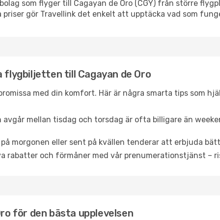
lygbolag som flyger till Cagayan de Oro (CGY) från större fly
 priser gör Travellink det enkelt att upptäcka vad som funge
 flygbiljetten till Cagayan de Oro
promissa med din komfort. Här är några smarta tips som hjälper
 avgår mellan tisdag och torsdag är ofta billigare än weeke
 på morgonen eller sent på kvällen tenderar att erbjuda bätt
a rabatter och förmåner med vår prenumerationstjänst – risk
Oro för den bästa upplevelsen