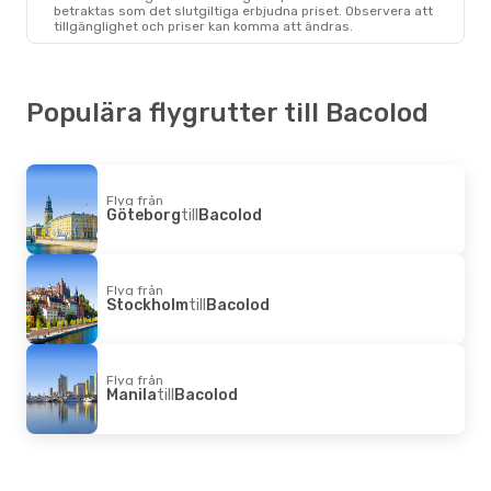
betraktas som det slutgiltiga erbjudna priset. Observera att
tillgänglighet och priser kan komma att ändras.
Populära flygrutter till Bacolod
Flyg från
Göteborg
till
Bacolod
Flyg från
Stockholm
till
Bacolod
Flyg från
Manila
till
Bacolod