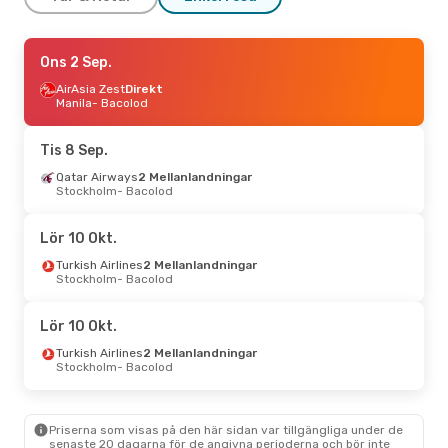
Tis 8 Sep.
Ons 2 Sep.
- Ons 16 Sep.
Cebgo
AirAsia Zest
Direkt
Direkt
Cebu
Manila
- Bacolod
- Bacolod
Cebgo
Direkt
Bacolod
- Cebu
Tis 8 Sep.
Tors 3 Sep.
Qatar Airways
- Lör 5 Sep.
2 Mellanlandningar
Stockholm
- Bacolod
AirAsia Zest
Direkt
Manila
- Bacolod
AirAsia Zest
Direkt
Lör 10 Okt.
Bacolod
- Manila
Turkish Airlines
2 Mellanlandningar
Stockholm
- Bacolod
Tors 17 Sep.
- Lör 19 Sep.
Qatar Airways
2 Mellanlandningar
Lör 10 Okt.
Stockholm
- Bacolod
Philippine Airlines
2 Mellanlandningar
Turkish Airlines
2 Mellanlandningar
Bacolod
- Stockholm
Stockholm
- Bacolod
Priserna som visas på den här sidan var tillgängliga under de
senaste 20 dagarna för de angivna perioderna och bör inte