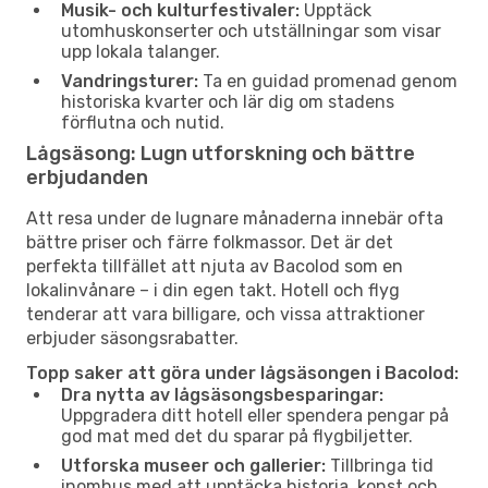
Musik- och kulturfestivaler:
Upptäck
utomhuskonserter och utställningar som visar
upp lokala talanger.
Vandringsturer:
Ta en guidad promenad genom
historiska kvarter och lär dig om stadens
förflutna och nutid.
Lågsäsong: Lugn utforskning och bättre
erbjudanden
Att resa under de lugnare månaderna innebär ofta
bättre priser och färre folkmassor. Det är det
perfekta tillfället att njuta av Bacolod som en
lokalinvånare – i din egen takt. Hotell och flyg
tenderar att vara billigare, och vissa attraktioner
erbjuder säsongsrabatter.
Topp saker att göra under lågsäsongen i Bacolod:
Dra nytta av lågsäsongsbesparingar:
Uppgradera ditt hotell eller spendera pengar på
god mat med det du sparar på flygbiljetter.
Utforska museer och gallerier:
Tillbringa tid
inomhus med att upptäcka historia, konst och