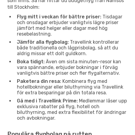
som finns. Så här hittar du budgetflyg från Namsos
till Stockholm:
Flyg mitt i veckan för bättre priser:
Tisdagar
och onsdagar erbjuder vanligtvis lägre priser
jämfört med helger eller dagar med hög
resebelastning.
Jämför alla flygbolag:
Travellink kontrollerar
både traditionella och lågprisbolag, så att du
aldrig missar ett dolt guldkorn.
Boka tidigt:
Även om sista minuten-resor kan
vara spännande, erbjuder bokningar i förväg
vanligtvis bättre priser och fler flygalternativ.
Paketera din resa:
Kombinera flyg med
hotellbokningar eller biluthyrning via Travellink
för extra besparingar på din totala resa.
Gå med i Travellink Prime:
Medlemmar låser upp
exklusiva rabatter på flyg, hotell och
biluthyrning, med extra flexibilitet för ändringar
och avbokningar.
Populära flygbolag på rutten