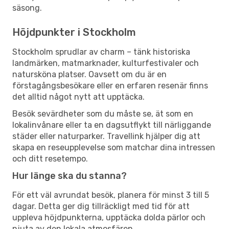
säsong.
Höjdpunkter i Stockholm
Stockholm sprudlar av charm – tänk historiska
landmärken, matmarknader, kulturfestivaler och
natursköna platser. Oavsett om du är en
förstagångsbesökare eller en erfaren resenär finns
det alltid något nytt att upptäcka.
Besök sevärdheter som du måste se, ät som en
lokalinvånare eller ta en dagsutflykt till närliggande
städer eller naturparker. Travellink hjälper dig att
skapa en reseupplevelse som matchar dina intressen
och ditt resetempo.
Hur länge ska du stanna?
För ett väl avrundat besök, planera för minst 3 till 5
dagar. Detta ger dig tillräckligt med tid för att
uppleva höjdpunkterna, upptäcka dolda pärlor och
njuta av den lokala atmosfären.