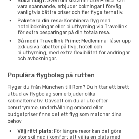
Boka tidigt:
Även om sista minuten-resor kan
vara spännande, erbjuder bokningar i förväg
vanligtvis bättre priser och fler flygalternativ.
Paketera din resa:
Kombinera flyg med
hotellbokningar eller biluthyrning via Travellink
för extra besparingar på din totala resa.
Gå med i Travellink Prime:
Medlemmar låser upp
exklusiva rabatter på flyg, hotell och
biluthyrning, med extra flexibilitet för ändringar
och avbokningar.
Populära flygbolag på rutten
Flyger du från München till Rom? Du hittar ett brett
utbud av flygbolag som erbjuder olika
kabinalternativ. Oavsett om du är ute efter
benutrymme, underhållning ombord eller
budgetpriser finns det ett flyg som matchar dina
behov.
Välj rätt plats:
För längre resor kan det göra
stor skillnad i komfort att välja en plats med