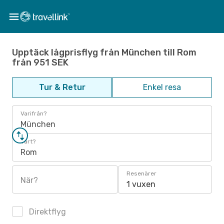
Upptäck lågprisflyg från München till Rom
från 951 SEK
Tur & Retur
Enkel resa
Varifrån?
München
Vart?
Rom
Resenärer
När?
1 vuxen
Direktflyg