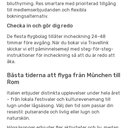
biluthyrning. Res smartare med prioriterad tillgång
till medlemserbjudanden och flexibla
bokningsalternativ.
Checka in och gör dig redo
De flesta flygbolag tillåter incheckning 24–48
timmar före avgång. När du bokar via Travellink
skickar vi ett påminnelsemejl med steg-för-steg-
instruktioner för incheckning så att du är redo att
åka.
Bästa tiderna att flyga från München till
Rom
Italien erbjuder distinkta upplevelser under hela året
– från lokala festivaler och kulturevenemang till
lugn under lågsäsong. Välj den tid som passar din
resestil: pulserande och livlig eller lugn och
naturskön.
Högsäsonger erbjuder fler aktiviteter och liv, medan