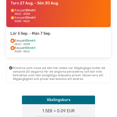
Tors 27 Aug.
- Sön 30 Aug.
Easyjet
Direkt
MUC
- ROM
Easyjet
Direkt
ROM
- MUC
Lör 5 Sep.
- Mån 7 Sep.
Easyjet
Direkt
MUC
- ROM
Easyjet
Direkt
ROM
- MUC
Priserna som visas på den här sidan var tillgängliga under de
senaste 20 dagarna för de angivna perioderna och bör inte
betraktas som det slutgiltiga erbjudna priset. Observera att
tillgänglighet och priser kan komma att ändras.
Växlingskurs
1 SEK = 0.09 EUR