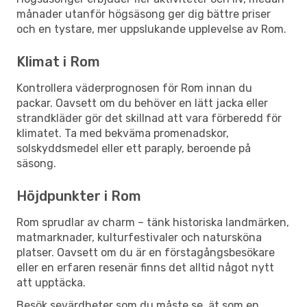
månader utanför högsäsong ger dig bättre priser
och en tystare, mer uppslukande upplevelse av Rom.
Klimat i Rom
Kontrollera väderprognosen för Rom innan du
packar. Oavsett om du behöver en lätt jacka eller
strandkläder gör det skillnad att vara förberedd för
klimatet. Ta med bekväma promenadskor,
solskyddsmedel eller ett paraply, beroende på
säsong.
Höjdpunkter i Rom
Rom sprudlar av charm – tänk historiska landmärken,
matmarknader, kulturfestivaler och natursköna
platser. Oavsett om du är en förstagångsbesökare
eller en erfaren resenär finns det alltid något nytt
att upptäcka.
Besök sevärdheter som du måste se, ät som en