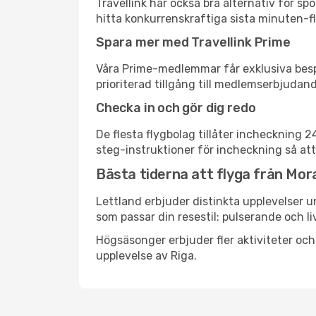
Travellink har också bra alternativ för 
hitta konkurrenskraftiga sista minuten-fly
Spara mer med Travellink Prime
Våra Prime-medlemmar får exklusiva bespa
prioriterad tillgång till medlemserbjudand
Checka in och gör dig redo
De flesta flygbolag tillåter incheckning 
steg-instruktioner för incheckning så att
Bästa tiderna att flyga från Mora 
Lettland erbjuder distinkta upplevelser u
som passar din resestil: pulserande och li
Högsäsonger erbjuder fler aktiviteter oc
upplevelse av Riga.