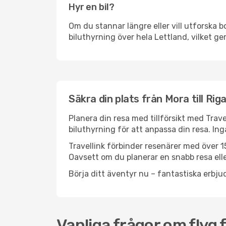
Hyr en bil?
Om du stannar längre eller vill utforska b
biluthyrning över hela Lettland, vilket ger
Säkra din plats från Mora till Rig
Planera din resa med tillförsikt med Trave
biluthyrning för att anpassa din resa. In
Travellink förbinder resenärer med över 15
Oavsett om du planerar en snabb resa eller
Börja ditt äventyr nu – fantastiska erbjud
Vanliga frågor om flyg f