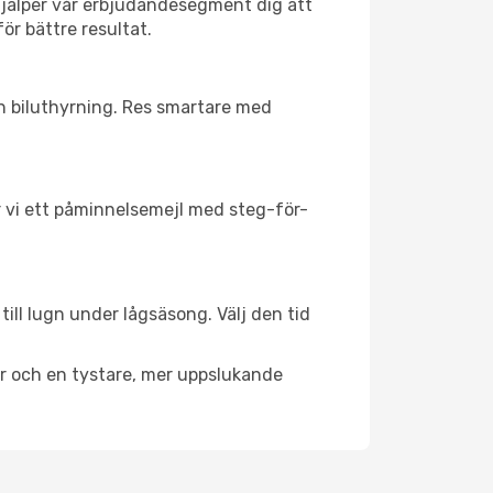
hjälper vår erbjudandesegment dig att
ör bättre resultat.
ch biluthyrning. Res smartare med
ar vi ett påminnelsemejl med steg-för-
ill lugn under lågsäsong. Välj den tid
er och en tystare, mer uppslukande