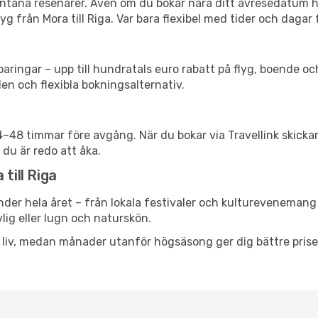
spontana resenärer. Även om du bokar nära ditt avresedatum 
g från Mora till Riga. Var bara flexibel med tider och dagar f
ringar – upp till hundratals euro rabatt på flyg, boende o
en och flexibla bokningsalternativ.
24–48 timmar före avgång. När du bokar via Travellink skick
 du är redo att åka.
till Riga
nder hela året – från lokala festivaler och kulturevenemang t
vlig eller lugn och naturskön.
h liv, medan månader utanför högsäsong ger dig bättre pris