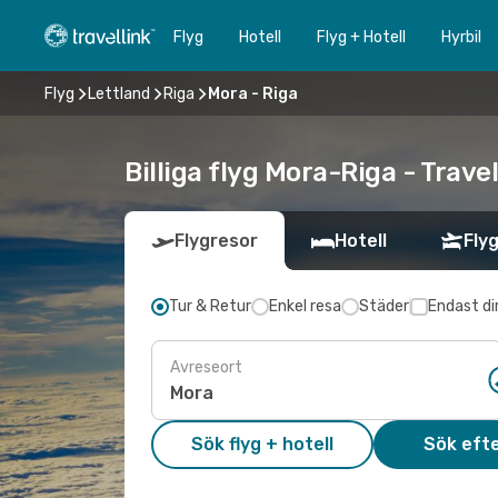
Flyg
Hotell
Flyg + Hotell
Hyrbil
Flyg
Lettland
Riga
Mora - Riga
Billiga flyg Mora-Riga - Travel
Flygresor
Hotell
Flyg
Tur & Retur
Enkel resa
Städer
Endast di
Avreseort
Sök flyg + hotell
Sök efte