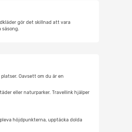
kläder gör det skillnad att vara
å säsong.
 platser. Oavsett om du är en
äder eller naturparker. Travellink hjälper
t uppleva höjdpunkterna, upptäcka dolda