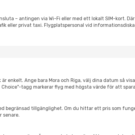
nsluta – antingen via Wi-Fi eller med ett lokalt SIM-kort. Dä
afik eller privat taxi. Flygplatspersonal vid informationsdiska
 är enkelt. Ange bara Mora och Riga, välj dina datum så visar
mart Choice"-tagg markerar flyg med högsta värde för att spar
d begränsad tillgänglighet. Om du hittar ett pris som funger
r senare.