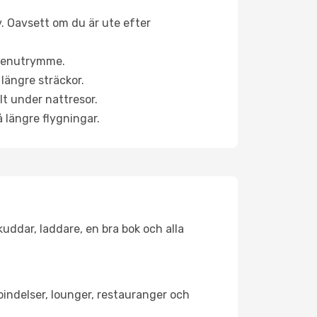
v. Oavsett om du är ute efter
a benutrymme.
längre sträckor.
lt under nattresor.
å längre flygningar.
kuddar, laddare, en bra bok och alla
rbindelser, lounger, restauranger och