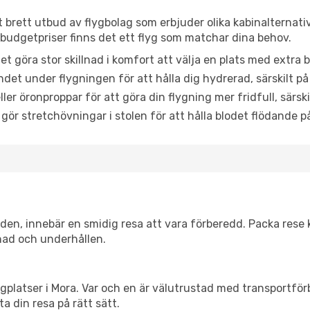
tt brett utbud av flygbolag som erbjuder olika kabinalternati
udgetpriser finns det ett flyg som matchar dina behov.
et göra stor skillnad i komfort att välja en plats med extr
det under flygningen för att hålla dig hydrerad, särskilt på 
ler öronproppar för att göra din flygning mer fridfull, särski
 gör stretchövningar i stolen för att hålla blodet flödande p
itiden, innebär en smidig resa att vara förberedd. Packa rese 
nad och underhållen.
flygplatser i Mora. Var och en är välutrustad med transportfö
ta din resa på rätt sätt.