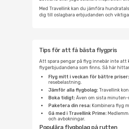
Med Travellink kan du jämföra hundratals 
dig till oslagbara erbjudanden och viktiga 
Tips för att få bästa flygpris
Att spara pengar på flyg innebär inte at
flygerbjudandena som finns. Så här hittar
Flyg mitt i veckan för bättre priser:
resebelastning.
Jämför alla flygbolag:
Travellink kon
Boka tidigt:
Även om sista minuten-res
Paketera din resa:
Kombinera flyg me
Gå med i Travellink Prime:
Medlemmar 
och avbokningar.
Populära flygbolag på rutten