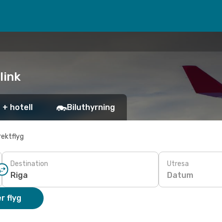
link
 + hotell
Biluthyrning
rektflyg
Destination
Utresa
Datum
r flyg