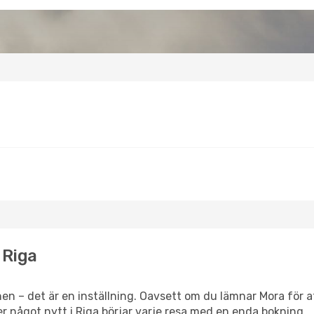
 Riga
en – det är en inställning. Oavsett om du lämnar Mora för a
ller något nytt i Riga börjar varje resa med en enda bokning.