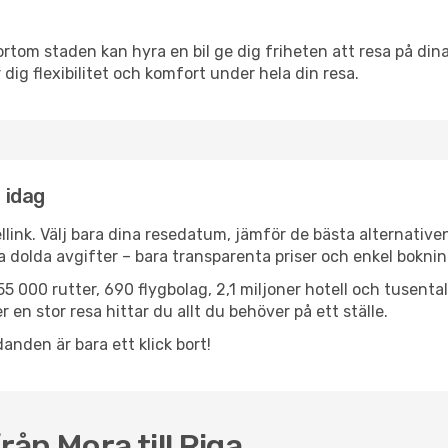
ortom staden kan hyra en bil ge dig friheten att resa på dina 
 dig flexibilitet och komfort under hela din resa.
a idag
llink. Välj bara dina resedatum, jämför de bästa alternative
ga dolda avgifter – bara transparenta priser och enkel boknin
5 000 rutter, 690 flygbolag, 2,1 miljoner hotell och tusenta
 en stor resa hittar du allt du behöver på ett ställe.
anden är bara ett klick bort!
rån Mora till Riga