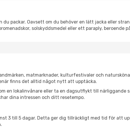
 du packar. Oavsett om du behöver en lätt jacka eller strand
romenadskor, solskyddsmedel eller ett paraply, beroende p
 landmärken, matmarknader, kulturfestivaler och natursköna
när finns det alltid något nytt att upptäcka.
en lokalinvånare eller ta en dagsutflykt till närliggande st
har dina intressen och ditt resetempo.
nst 3 till 5 dagar. Detta ger dig tillräckligt med tid för at
.