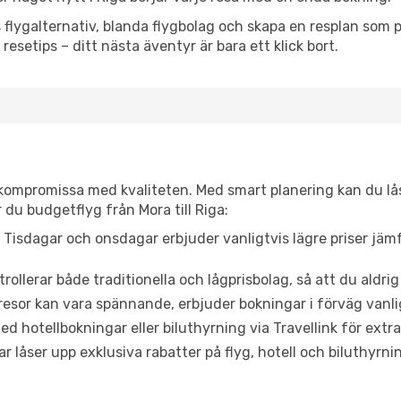
flygalternativ, blanda flygbolag och skapa en resplan som pa
resetips – ditt nästa äventyr är bara ett klick bort.
t kompromissa med kvaliteten. Med smart planering kan du l
 du budgetflyg från Mora till Riga:
Tisdagar och onsdagar erbjuder vanligtvis lägre priser jäm
trollerar både traditionella och lågprisbolag, så att du aldrig
or kan vara spännande, erbjuder bokningar i förväg vanligtv
d hotellbokningar eller biluthyrning via Travellink för extra
låser upp exklusiva rabatter på flyg, hotell och biluthyrnin