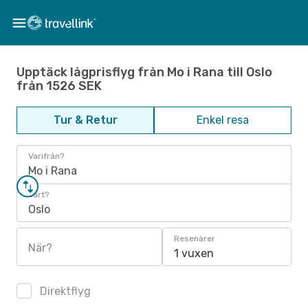
Upptäck lågprisflyg från Mo i Rana till Oslo
från 1526 SEK
Tur & Retur
Enkel resa
Varifrån?
Mo i Rana
Vart?
Oslo
Resenärer
När?
1 vuxen
Direktflyg