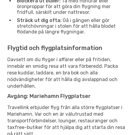
Blockera ut buller:
Ta med hörlurar eller
öronproppar för att göra din flygning mer
fridfull, särskilt under nattresor.
Sträck ut dig ofta:
Gå i gången eller gör
stretchövningar i stolen för att hålla blodet
flödande på längre flygningar.
Flygtid och flygplatsinformation
Oavsett om du flyger i affärer eller på fritiden,
innebär en smidig resa att vara förberedd. Packa
rese kuddar, laddare, en bra bok och alla
nödvändigheter för att hålla dig avslappnad och
underhållen.
Avgång: Mariehamn Flygplatser
Travellink erbjuder flyg från alla större flygplatser i
Mariehamn. Var och en är välutrustad med
transportförbindelser, lounger, restauranger och
taxfree-butiker för att hjälpa dig att starta din resa
på rätt sätt.