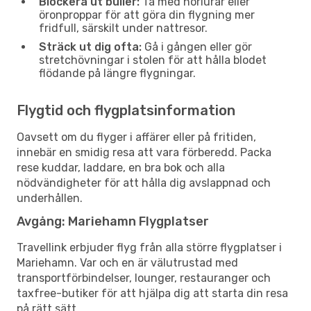
Blockera ut buller:
Ta med hörlurar eller
öronproppar för att göra din flygning mer
fridfull, särskilt under nattresor.
Sträck ut dig ofta:
Gå i gången eller gör
stretchövningar i stolen för att hålla blodet
flödande på längre flygningar.
Flygtid och flygplatsinformation
Oavsett om du flyger i affärer eller på fritiden,
innebär en smidig resa att vara förberedd. Packa
rese kuddar, laddare, en bra bok och alla
nödvändigheter för att hålla dig avslappnad och
underhållen.
Avgång: Mariehamn Flygplatser
Travellink erbjuder flyg från alla större flygplatser i
Mariehamn. Var och en är välutrustad med
transportförbindelser, lounger, restauranger och
taxfree-butiker för att hjälpa dig att starta din resa
på rätt sätt.