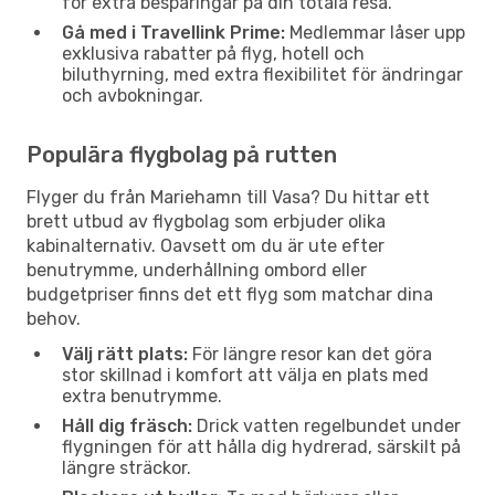
för extra besparingar på din totala resa.
Gå med i Travellink Prime:
Medlemmar låser upp
exklusiva rabatter på flyg, hotell och
biluthyrning, med extra flexibilitet för ändringar
och avbokningar.
Populära flygbolag på rutten
Flyger du från Mariehamn till Vasa? Du hittar ett
brett utbud av flygbolag som erbjuder olika
kabinalternativ. Oavsett om du är ute efter
benutrymme, underhållning ombord eller
budgetpriser finns det ett flyg som matchar dina
behov.
Välj rätt plats:
För längre resor kan det göra
stor skillnad i komfort att välja en plats med
extra benutrymme.
Håll dig fräsch:
Drick vatten regelbundet under
flygningen för att hålla dig hydrerad, särskilt på
längre sträckor.