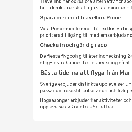
Travellink har också bra alternativ för 
hitta konkurrenskraftiga sista minuten-fly
Spara mer med Travellink Prime
Våra Prime-medlemmar får exklusiva bespa
prioriterad tillgång till medlemserbjudand
Checka in och gör dig redo
De flesta flygbolag tillåter incheckning 
steg-instruktioner för incheckning så att
Bästa tiderna att flyga från Mar
Sverige erbjuder distinkta upplevelser un
passar din resestil: pulserande och livlig 
Högsäsonger erbjuder fler aktiviteter oc
upplevelse av Kramfors Solleftea.