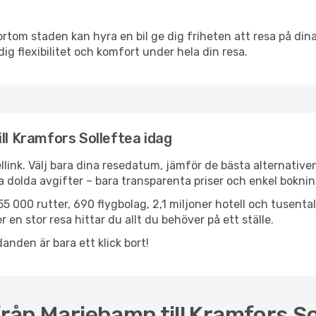
ortom staden kan hyra en bil ge dig friheten att resa på dina 
dig flexibilitet och komfort under hela din resa.
ll Kramfors Solleftea idag
llink. Välj bara dina resedatum, jämför de bästa alternative
ga dolda avgifter – bara transparenta priser och enkel boknin
5 000 rutter, 690 flygbolag, 2,1 miljoner hotell och tusenta
 en stor resa hittar du allt du behöver på ett ställe.
anden är bara ett klick bort!
från Mariehamn till Kramfors So