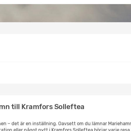
mn till Kramfors Solleftea
en – det är en inställning. Oavsett om du lämnar Marieham
piration eller något nytt i Kramfors Solleftea börjar varje re