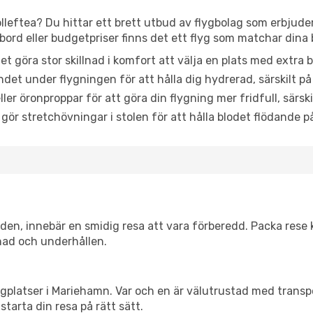
lleftea? Du hittar ett brett utbud av flygbolag som erbjuder
rd eller budgetpriser finns det ett flyg som matchar dina 
et göra stor skillnad i komfort att välja en plats med extr
det under flygningen för att hålla dig hydrerad, särskilt på 
ler öronproppar för att göra din flygning mer fridfull, särski
 gör stretchövningar i stolen för att hålla blodet flödande p
itiden, innebär en smidig resa att vara förberedd. Packa rese 
nad och underhållen.
flygplatser i Mariehamn. Var och en är välutrustad med trans
starta din resa på rätt sätt.