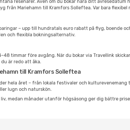
spontana resenärer. Även om du bokar nära ditt avresedatum 
g från Mariehamn till Kramfors Solleftea. Var bara flexibel 
ringar – upp till hundratals euro rabatt på flyg, boende o
en och flexibla bokningsalternativ.
24–48 timmar före avgång. När du bokar via Travellink skick
 du är redo att åka.
iehamn till Kramfors Solleftea
der hela året – från lokala festivaler och kulturevenemang t
eller lugn och naturskön.
h liv, medan månader utanför högsäsong ger dig bättre pris