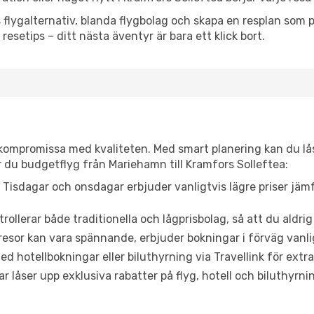
flygalternativ, blanda flygbolag och skapa en resplan som pa
resetips – ditt nästa äventyr är bara ett klick bort.
t kompromissa med kvaliteten. Med smart planering kan du l
r du budgetflyg från Mariehamn till Kramfors Solleftea:
Tisdagar och onsdagar erbjuder vanligtvis lägre priser jäm
trollerar både traditionella och lågprisbolag, så att du aldrig
or kan vara spännande, erbjuder bokningar i förväg vanligtv
d hotellbokningar eller biluthyrning via Travellink för extra
låser upp exklusiva rabatter på flyg, hotell och biluthyrnin