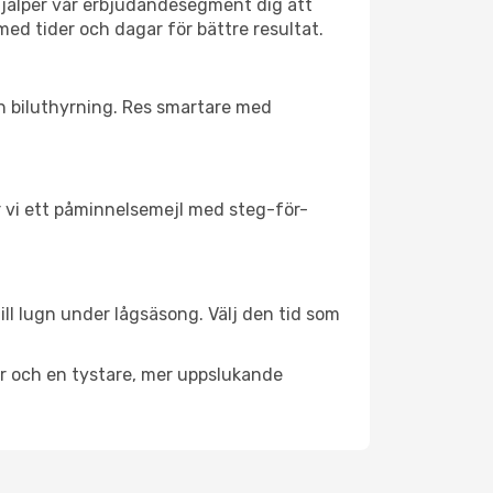
hjälper vår erbjudandesegment dig att
med tider och dagar för bättre resultat.
ch biluthyrning. Res smartare med
ar vi ett påminnelsemejl med steg-för-
ill lugn under lågsäsong. Välj den tid som
er och en tystare, mer uppslukande