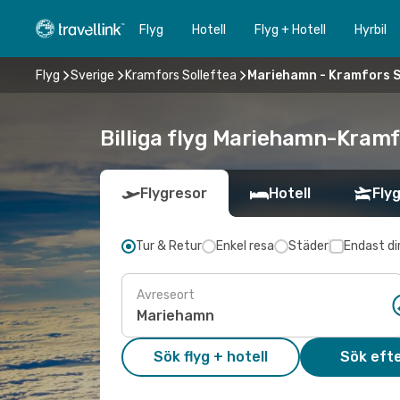
Flyg
Hotell
Flyg + Hotell
Hyrbil
Flyg
Sverige
Kramfors Solleftea
Mariehamn - Kramfors S
Billiga flyg Mariehamn-Kramfo
Flygresor
Hotell
Flyg
Tur & Retur
Enkel resa
Städer
Endast di
Avreseort
Sök flyg + hotell
Sök efte