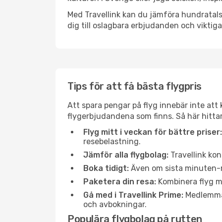
Med Travellink kan du jämföra hundratals 
dig till oslagbara erbjudanden och viktiga 
Tips för att få bästa flygpris
Att spara pengar på flyg innebär inte at
flygerbjudandena som finns. Så här hitta
Flyg mitt i veckan för bättre priser:
resebelastning.
Jämför alla flygbolag:
Travellink kon
Boka tidigt:
Även om sista minuten-res
Paketera din resa:
Kombinera flyg me
Gå med i Travellink Prime:
Medlemmar 
och avbokningar.
Populära flygbolag på rutten