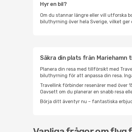
Hyr en bil?
Om du stannar längre eller vill utforska b
biluthyrning över hela Sverige, vilket ger 
Säkra din plats från Mariehamn ti
Planera din resa med tillförsikt med Trave
biluthyrning för att anpassa din resa. In
Travellink förbinder resenärer med över 15
Oavsett om du planerar en snabb resa eller
Börja ditt äventyr nu – fantastiska erbjud
Vanliga frågor om flyg 