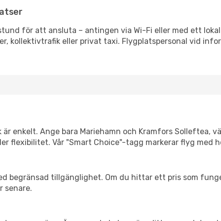
latser
stund för att ansluta – antingen via Wi-Fi eller med ett lokal
r, kollektivtrafik eller privat taxi. Flygplatspersonal vid info
nk är enkelt. Ange bara Mariehamn och Kramfors Solleftea, vä
eller flexibilitet. Vår "Smart Choice"-tagg markerar flyg med 
d begränsad tillgänglighet. Om du hittar ett pris som funger
r senare.