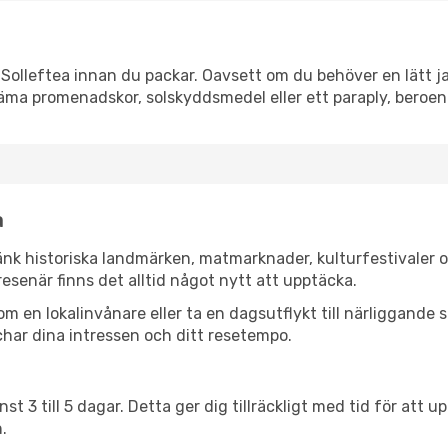
olleftea innan du packar. Oavsett om du behöver en lätt jac
äma promenadskor, solskyddsmedel eller ett paraply, beroe
a
änk historiska landmärken, matmarknader, kulturfestivaler 
esenär finns det alltid något nytt att upptäcka.
en lokalinvånare eller ta en dagsutflykt till närliggande st
har dina intressen och ditt resetempo.
nst 3 till 5 dagar. Detta ger dig tillräckligt med tid för at
.