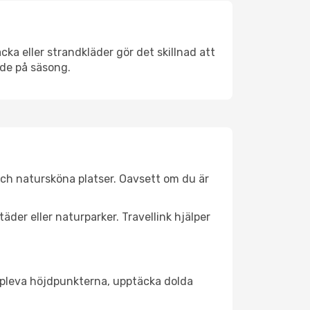
ka eller strandkläder gör det skillnad att
nde på säsong.
och natursköna platser. Oavsett om du är
äder eller naturparker. Travellink hjälper
t uppleva höjdpunkterna, upptäcka dolda