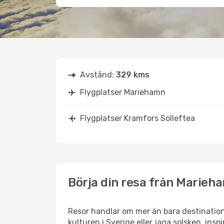
Avstånd:
329 kms
Flygplatser Mariehamn
Flygplatser Kramfors Solleftea
Börja din resa från Marieha
Resor handlar om mer än bara destination
kulturen i Sverige eller jaga solsken, ins