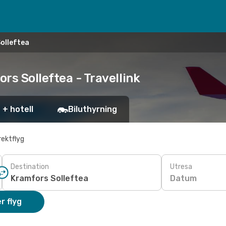
olleftea
rs Solleftea - Travellink
 + hotell
Biluthyrning
rektflyg
Destination
Utresa
Datum
r flyg