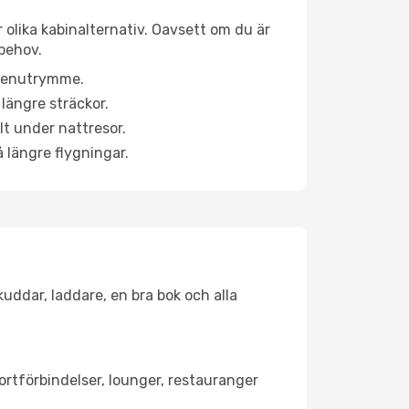
 olika kabinalternativ. Oavsett om du är
behov.
a benutrymme.
längre sträckor.
lt under nattresor.
å längre flygningar.
kuddar, laddare, en bra bok och alla
portförbindelser, lounger, restauranger