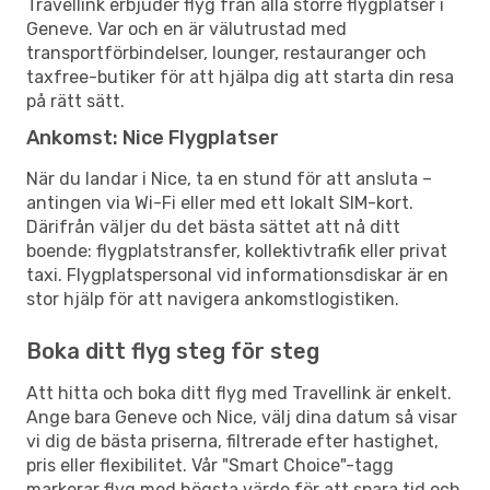
Travellink erbjuder flyg från alla större flygplatser i
Geneve. Var och en är välutrustad med
transportförbindelser, lounger, restauranger och
taxfree-butiker för att hjälpa dig att starta din resa
på rätt sätt.
Ankomst: Nice Flygplatser
När du landar i Nice, ta en stund för att ansluta –
antingen via Wi-Fi eller med ett lokalt SIM-kort.
Därifrån väljer du det bästa sättet att nå ditt
boende: flygplatstransfer, kollektivtrafik eller privat
taxi. Flygplatspersonal vid informationsdiskar är en
stor hjälp för att navigera ankomstlogistiken.
Boka ditt flyg steg för steg
Att hitta och boka ditt flyg med Travellink är enkelt.
Ange bara Geneve och Nice, välj dina datum så visar
vi dig de bästa priserna, filtrerade efter hastighet,
pris eller flexibilitet. Vår "Smart Choice"-tagg
markerar flyg med högsta värde för att spara tid och