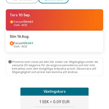
Fre 4 Sep.
Tors 10 Sep.
- Tis 8 Sep.
Easyjet
Direkt
Swiss International Air Lines
Direkt
GVA
- NCE
GVA
- NCE
Swiss International Air Lines
Direkt
Sön 16 Aug.
NCE
- GVA
Easyjet
Direkt
GVA
- NCE
Tors 20 Aug.
- Lör 22 Aug.
Easyjet
Direkt
GVA
- NCE
Priserna som visas på den här sidan var tillgängliga under de
Easyjet
Direkt
senaste 20 dagarna för de angivna perioderna och bör inte
NCE
- GVA
betraktas som det slutgiltiga erbjudna priset. Observera att
tillgänglighet och priser kan komma att ändras.
Växlingskurs
1 SEK = 0.09 EUR