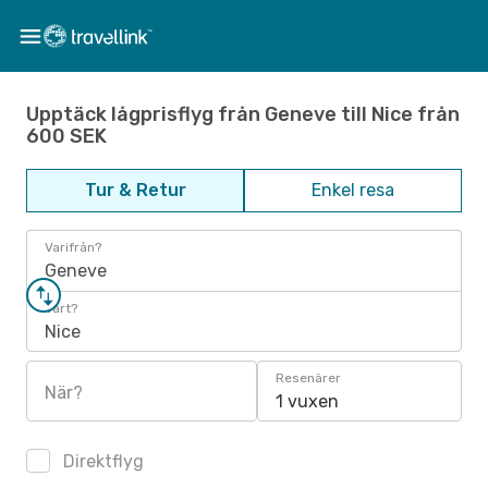
Upptäck lågprisflyg från Geneve till Nice från
600 SEK
Tur & Retur
Enkel resa
Varifrån?
Geneve
Vart?
Nice
Resenärer
När?
1 vuxen
Direktflyg