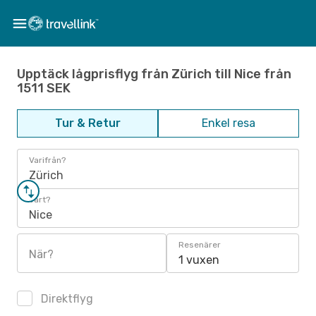
Upptäck lågprisflyg från Zürich till Nice från
1511 SEK
Tur & Retur
Enkel resa
Varifrån?
Zürich
Vart?
Nice
Resenärer
När?
1 vuxen
Direktflyg