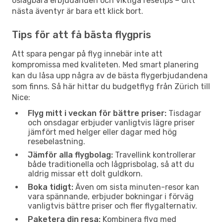
oslagbara erbjudanden och viktiga resetips – ditt
nästa äventyr är bara ett klick bort.
Tips för att få bästa flygpris
Att spara pengar på flyg innebär inte att
kompromissa med kvaliteten. Med smart planering
kan du låsa upp några av de bästa flygerbjudandena
som finns. Så här hittar du budgetflyg från Zürich till
Nice:
Flyg mitt i veckan för bättre priser:
Tisdagar
och onsdagar erbjuder vanligtvis lägre priser
jämfört med helger eller dagar med hög
resebelastning.
Jämför alla flygbolag:
Travellink kontrollerar
både traditionella och lågprisbolag, så att du
aldrig missar ett dolt guldkorn.
Boka tidigt:
Även om sista minuten-resor kan
vara spännande, erbjuder bokningar i förväg
vanligtvis bättre priser och fler flygalternativ.
Paketera din resa:
Kombinera flyg med