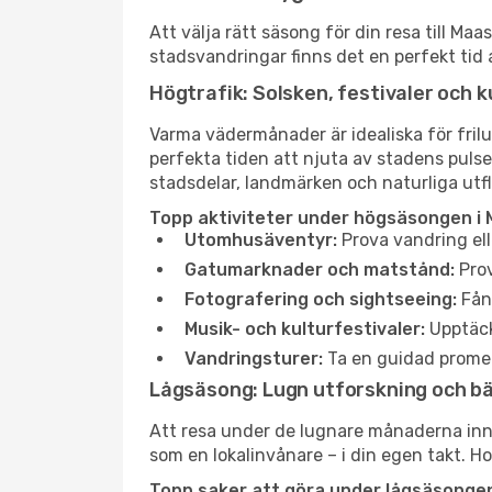
Att välja rätt säsong för din resa till M
stadsvandringar finns det en perfekt tid 
Högtrafik: Solsken, festivaler och k
Varma vädermånader är idealiska för friluf
perfekta tiden att njuta av stadens puls
stadsdelar, landmärken och naturliga utfl
Topp aktiviteter under högsäsongen i 
Utomhusäventyr:
Prova vandring ell
Gatumarknader och matstånd:
Prov
Fotografering och sightseeing:
Fång
Musik- och kulturfestivaler:
Upptäck
Vandringsturer:
Ta en guidad promen
Lågsäsong: Lugn utforskning och b
Att resa under de lugnare månaderna inneb
som en lokalinvånare – i din egen takt. Ho
Topp saker att göra under lågsäsongen