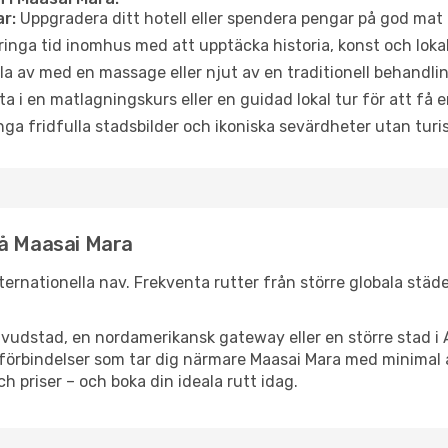
r:
Uppgradera ditt hotell eller spendera pengar på god mat m
ringa tid inomhus med att upptäcka historia, konst och lokal
a av med en massage eller njut av en traditionell behandlin
ta i en matlagningskurs eller en guidad lokal tur för att få
ga fridfulla stadsbilder och ikoniska sevärdheter utan turistt
nå Maasai Mara
internationella nav. Frekventa rutter från större globala städ
vudstad, en nordamerikansk gateway eller en större stad i 
ppsförbindelser som tar dig närmare Maasai Mara med minima
och priser – och boka din ideala rutt idag.