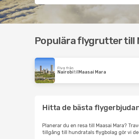
Populära flygrutter til
Flyg från
Nairobi
till
Maasai Mara
Hitta de bästa flygerbjudan
Planerar du en resa till Maasai Mara? Trav
tillgång till hundratals flygbolag gör vi d