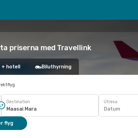
sta priserna med Travellink
 + hotell
Biluthyrning
rektflyg
Destination
Utresa
Datum
r flyg