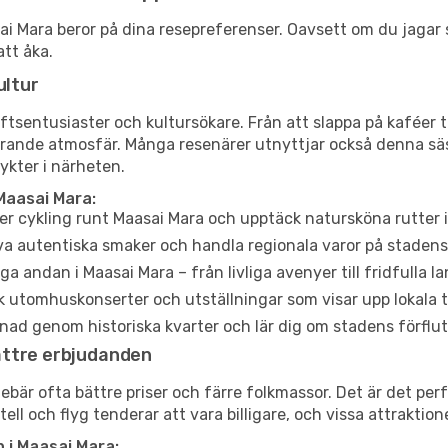
aasai Mara beror på dina resepreferenser. Oavsett om du jaga
att åka.
ultur
tsentusiaster och kultursökare. Från att slappa på kaféer till
erande atmosfär. Många resenärer utnyttjar också denna säs
ykter i närheten.
Maasai Mara:
er cykling runt Maasai Mara och upptäck natursköna rutter 
a autentiska smaker och handla regionala varor på stade
a andan i Maasai Mara – från livliga avenyer till fridfulla l
 utomhuskonserter och utställningar som visar upp lokala t
ad genom historiska kvarter och lär dig om stadens förflut
ättre erbjudanden
är ofta bättre priser och färre folkmassor. Det är det perfe
tell och flyg tenderar att vara billigare, och vissa attraktio
 i Maasai Mara: