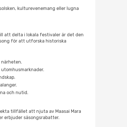
r solsken, kulturevenemang eller lugna
 att delta i lokala festivaler är det den
ong för att utforska historiska
i närheten.
ns utomhusmarknader.
andskap.
alanger.
na och nutid.
kta tillfället att njuta av Maasai Mara
ner erbjuder säsongsrabatter.