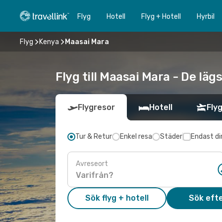
Flyg
Hotell
Flyg + Hotell
Hyrbil
Flyg
Kenya
Maasai Mara
Flyg till Maasai Mara - De läg
Flygresor
Hotell
Flyg
Tur & Retur
Enkel resa
Städer
Endast di
Avreseort
Sök flyg + hotell
Sök efte