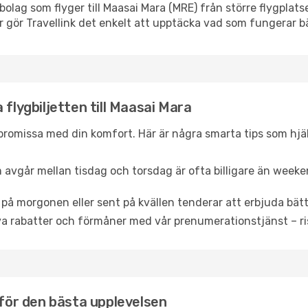
lygbolag som flyger till Maasai Mara (MRE) från större flygpla
r gör Travellink det enkelt att upptäcka vad som fungerar bä
 flygbiljetten till Maasai Mara
promissa med din komfort. Här är några smarta tips som hjälper
 avgår mellan tisdag och torsdag är ofta billigare än weeke
 på morgonen eller sent på kvällen tenderar att erbjuda bätt
a rabatter och förmåner med vår prenumerationstjänst – risk
 för den bästa upplevelsen