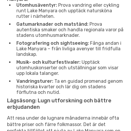
Utomhusäventyr:
Prova vandring eller cykling
runt Lake Manyara och upptäck natursköna
rutter i närheten.
Gatumarknader och matstånd:
Prova
autentiska smaker och handla regionala varor på
stadens utomhusmarknader.
Fotografering och sightseeing:
Fånga andan i
Lake Manyara – från livliga avenyer till fridfulla
landskap.
Musik- och kulturfestivaler:
Upptäck
utomhuskonserter och utställningar som visar
upp lokala talanger.
Vandringsturer:
Ta en guidad promenad genom
historiska kvarter och lär dig om stadens
förflutna och nutid.
Lågsäsong: Lugn utforskning och bättre
erbjudanden
Att resa under de lugnare månaderna innebär ofta
bättre priser och färre folkmassor. Det är det
perfekta tillfället att njuta av Lake Manyara som en