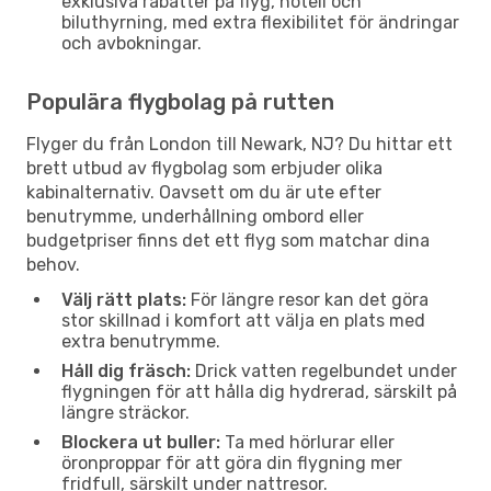
exklusiva rabatter på flyg, hotell och
biluthyrning, med extra flexibilitet för ändringar
och avbokningar.
Populära flygbolag på rutten
Flyger du från London till Newark, NJ? Du hittar ett
brett utbud av flygbolag som erbjuder olika
kabinalternativ. Oavsett om du är ute efter
benutrymme, underhållning ombord eller
budgetpriser finns det ett flyg som matchar dina
behov.
Välj rätt plats:
För längre resor kan det göra
stor skillnad i komfort att välja en plats med
extra benutrymme.
Håll dig fräsch:
Drick vatten regelbundet under
flygningen för att hålla dig hydrerad, särskilt på
längre sträckor.
Blockera ut buller:
Ta med hörlurar eller
öronproppar för att göra din flygning mer
fridfull, särskilt under nattresor.