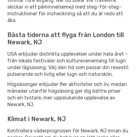
timmar före avgång. När du bokar via Travellink
skickar vi ett påminnelsemejl med steg-för-steg-
instruktioner för incheckning så att du är redo att
åka.
Bästa tiderna att flyga från London till
Newark, NJ
USA erbjuder distinkta upplevelser under hela året –
från lokala festivaler och kulturevenemang till lugn
under lågsäsong. Välj den tid som passar din resestil:
pulserande och livlig eller lugn och naturskön.
Högsäsonger erbjuder fler aktiviteter och liv, medan
månader utanför högsäsong ger dig bättre priser
och en tystare, mer uppslukande upplevelse av
Newark, NJ.
Klimat i Newark, NJ
Kontrollera väderprognosen för Newark, NJ innan du