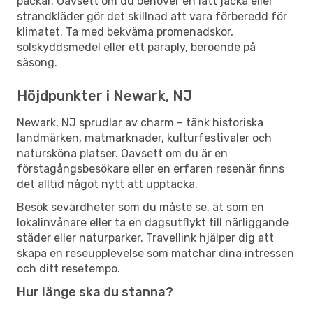
packar. Oavsett om du behöver en lätt jacka eller
strandkläder gör det skillnad att vara förberedd för
klimatet. Ta med bekväma promenadskor,
solskyddsmedel eller ett paraply, beroende på
säsong.
Höjdpunkter i Newark, NJ
Newark, NJ sprudlar av charm – tänk historiska
landmärken, matmarknader, kulturfestivaler och
natursköna platser. Oavsett om du är en
förstagångsbesökare eller en erfaren resenär finns
det alltid något nytt att upptäcka.
Besök sevärdheter som du måste se, ät som en
lokalinvånare eller ta en dagsutflykt till närliggande
städer eller naturparker. Travellink hjälper dig att
skapa en reseupplevelse som matchar dina intressen
och ditt resetempo.
Hur länge ska du stanna?