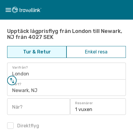
Upptäck lågprisflyg från London till Newark,
NJ från 4027 SEK
Tur & Retur
Enkel resa
Varifrån?
London
Vart?
Newark, NJ
Resenärer
När?
1 vuxen
Direktflyg