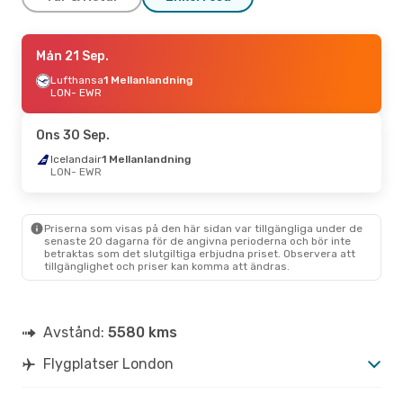
Tors 27 Aug.
Mån 21 Sep.
- Tors 3 Sep.
British Airways
Lufthansa
1 Mellanlandning
Direkt
LON
LON
- EWR
- EWR
British Airways
Direkt
EWR
- LON
Ons 30 Sep.
Fre 4 Sep.
Icelandair
- Sön 13 Sep.
1 Mellanlandning
LON
- EWR
TAP Portugal
1 Mellanlandning
LON
- EWR
TAP Portugal
1 Mellanlandning
EWR
- LON
Priserna som visas på den här sidan var tillgängliga under de
senaste 20 dagarna för de angivna perioderna och bör inte
betraktas som det slutgiltiga erbjudna priset. Observera att
Mån 28 Sep.
- Sön 4 Okt.
tillgänglighet och priser kan komma att ändras.
Scandinavian Airlines
1 Mellanlandning
LON
- EWR
Scandinavian Airlines
Avstånd:
5580 kms
1 Mellanlandning
EWR
- LON
Flygplatser London