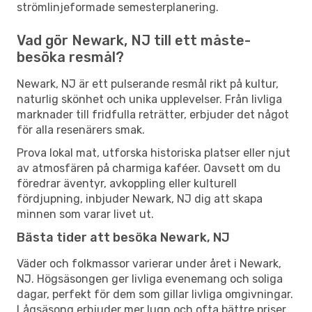
strömlinjeformade semesterplanering.
Vad gör Newark, NJ till ett måste-
besöka resmål?
Newark, NJ är ett pulserande resmål rikt på kultur,
naturlig skönhet och unika upplevelser. Från livliga
marknader till fridfulla reträtter, erbjuder det något
för alla resenärers smak.
Prova lokal mat, utforska historiska platser eller njut
av atmosfären på charmiga kaféer. Oavsett om du
föredrar äventyr, avkoppling eller kulturell
fördjupning, inbjuder Newark, NJ dig att skapa
minnen som varar livet ut.
Bästa tider att besöka Newark, NJ
Väder och folkmassor varierar under året i Newark,
NJ. Högsäsongen ger livliga evenemang och soliga
dagar, perfekt för dem som gillar livliga omgivningar.
Lågsäsong erbjuder mer lugn och ofta bättre priser,