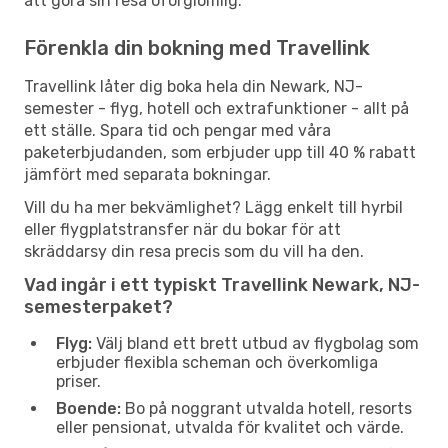
att göra sin resa oförglömlig.
Förenkla din bokning med Travellink
Travellink låter dig boka hela din Newark, NJ-
semester - flyg, hotell och extrafunktioner - allt på
ett ställe. Spara tid och pengar med våra
paketerbjudanden, som erbjuder upp till 40 % rabatt
jämfört med separata bokningar.
Vill du ha mer bekvämlighet? Lägg enkelt till hyrbil
eller flygplatstransfer när du bokar för att
skräddarsy din resa precis som du vill ha den.
Vad ingår i ett typiskt Travellink Newark, NJ-
semesterpaket?
Flyg:
Välj bland ett brett utbud av flygbolag som
erbjuder flexibla scheman och överkomliga
priser.
Boende:
Bo på noggrant utvalda hotell, resorts
eller pensionat, utvalda för kvalitet och värde.