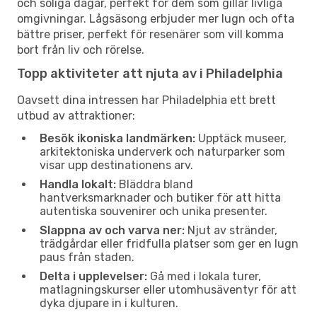
och soliga dagar, perfekt för dem som gillar livliga
omgivningar. Lågsäsong erbjuder mer lugn och ofta
bättre priser, perfekt för resenärer som vill komma
bort från liv och rörelse.
Topp aktiviteter att njuta av i Philadelphia
Oavsett dina intressen har Philadelphia ett brett
utbud av attraktioner:
Besök ikoniska landmärken:
Upptäck museer,
arkitektoniska underverk och naturparker som
visar upp destinationens arv.
Handla lokalt:
Bläddra bland
hantverksmarknader och butiker för att hitta
autentiska souvenirer och unika presenter.
Slappna av och varva ner:
Njut av stränder,
trädgårdar eller fridfulla platser som ger en lugn
paus från staden.
Delta i upplevelser:
Gå med i lokala turer,
matlagningskurser eller utomhusäventyr för att
dyka djupare in i kulturen.