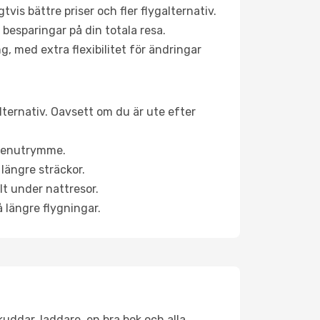
is bättre priser och fler flygalternativ.
 besparingar på din totala resa.
g, med extra flexibilitet för ändringar
lternativ. Oavsett om du är ute efter
a benutrymme.
längre sträckor.
lt under nattresor.
å längre flygningar.
kuddar, laddare, en bra bok och alla