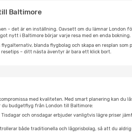
ill Baltimore
en – det är en inställning. Oavsett om du lämnar London för
något nytt i Baltimore börjar varje resa med en enda bokning.
flygalternativ, blanda flygbolag och skapa en resplan som pa
resetips – ditt nästa äventyr är bara ett klick bort.
t kompromissa med kvaliteten. Med smart planering kan du l
 du budgetflyg från London till Baltimore:
Tisdagar och onsdagar erbjuder vanligtvis lägre priser jäm
trollerar både traditionella och lågprisbolag, så att du aldrig