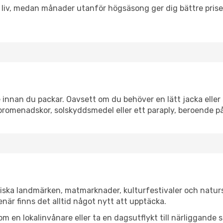
h liv, medan månader utanför högsäsong ger dig bättre pris
innan du packar. Oavsett om du behöver en lätt jacka eller 
romenadskor, solskyddsmedel eller ett paraply, beroende p
riska landmärken, matmarknader, kulturfestivaler och natur
när finns det alltid något nytt att upptäcka.
en lokalinvånare eller ta en dagsutflykt till närliggande st