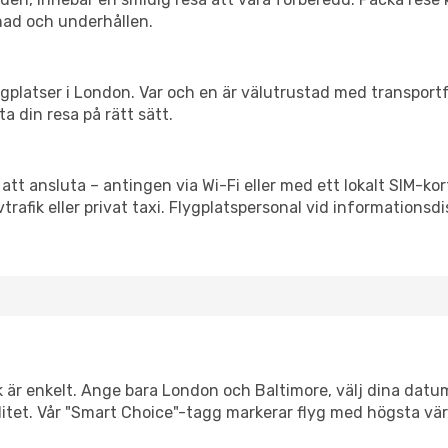
nad och underhållen.
flygplatser i London. Var och en är välutrustad med transpor
ta din resa på rätt sätt.
 att ansluta – antingen via Wi-Fi eller med ett lokalt SIM-kor
vtrafik eller privat taxi. Flygplatspersonal vid informationsdi
k är enkelt. Ange bara London och Baltimore, välj dina datum 
xibilitet. Vår "Smart Choice"-tagg markerar flyg med högsta vä