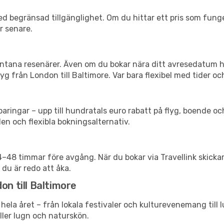
d begränsad tillgänglighet. Om du hittar ett pris som funger
r senare.
spontana resenärer. Även om du bokar nära ditt avresedatum 
g från London till Baltimore. Var bara flexibel med tider och
ringar – upp till hundratals euro rabatt på flyg, boende o
en och flexibla bokningsalternativ.
24–48 timmar före avgång. När du bokar via Travellink skick
 du är redo att åka.
on till Baltimore
hela året – från lokala festivaler och kulturevenemang till 
eller lugn och naturskön.