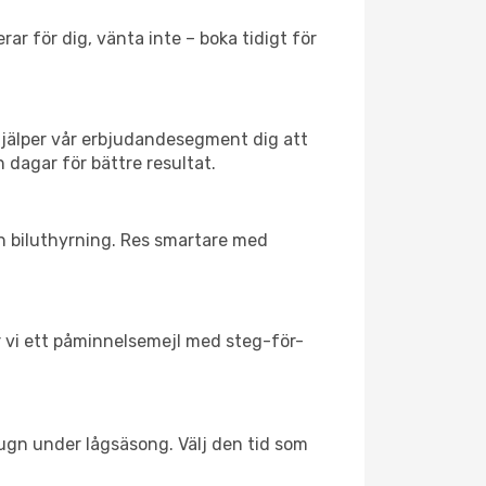
ar för dig, vänta inte – boka tidigt för
hjälper vår erbjudandesegment dig att
 dagar för bättre resultat.
ch biluthyrning. Res smartare med
ar vi ett påminnelsemejl med steg-för-
lugn under lågsäsong. Välj den tid som