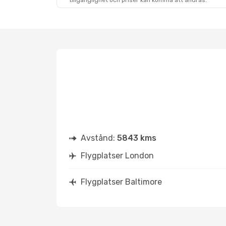
tillgänglighet och priser kan komma att ändras.
Avstånd:
5843 kms
Flygplatser London
Flygplatser Baltimore