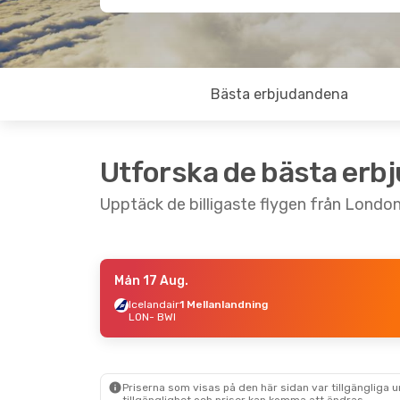
Bästa erbjudandena
Utforska de bästa erb
Upptäck de billigaste flygen från London 
Mån 17 Aug.
Tors 27 Aug.
- Fre 4 Sep.
Icelandair
1 Mellanlandning
LON
- BWI
Icelandair
1 Mellanlandning
LON
- BWI
Icelandair
1 Mellanlandning
BWI
- LON
Priserna som visas på den här sidan var tillgängliga 