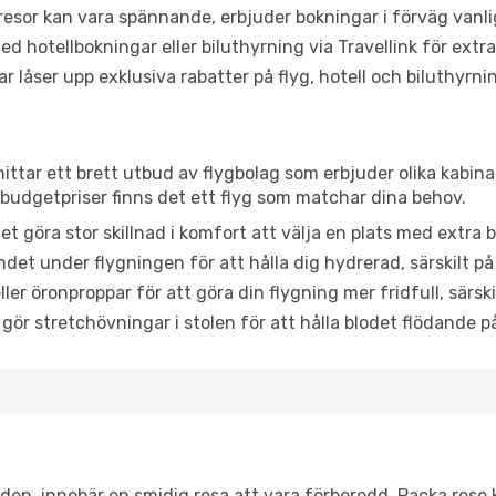
or kan vara spännande, erbjuder bokningar i förväg vanligtv
d hotellbokningar eller biluthyrning via Travellink för extra
låser upp exklusiva rabatter på flyg, hotell och biluthyrnin
hittar ett brett utbud av flygbolag som erbjuder olika kabina
udgetpriser finns det ett flyg som matchar dina behov.
et göra stor skillnad i komfort att välja en plats med extr
det under flygningen för att hålla dig hydrerad, särskilt på 
ler öronproppar för att göra din flygning mer fridfull, särski
 gör stretchövningar i stolen för att hålla blodet flödande p
itiden, innebär en smidig resa att vara förberedd. Packa rese 