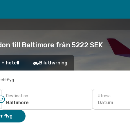
on till Baltimore från 5222 SEK
 + hotell
Biluthyrning
rektflyg
Destination
Utresa
Datum
r flyg