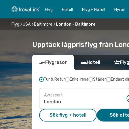
Flyg
Hotell
Flyg + Hotell
Hyrbil
Flyg
USA
Baltimore
London - Baltimore
Upptäck lågprisflyg från Lond
Flygresor
Hotell
Flyg
Tur & Retur
Enkel resa
Städer
Endast di
Avreseort
Sök flyg + hotell
Sök efte