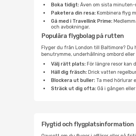
Boka tidigt:
Även om sista minuten-res
Paketera din resa:
Kombinera flyg me
Gå med i Travellink Prime:
Medlemmar 
och avbokningar.
Populära flygbolag på rutten
Flyger du från London till Baltimore? Du 
benutrymme, underhållning ombord eller b
Välj rätt plats:
För längre resor kan d
Håll dig fräsch:
Drick vatten regelbun
Blockera ut buller:
Ta med hörlurar el
Sträck ut dig ofta:
Gå i gången eller
Flygtid och flygplatsinformation
Oavsett om du flyger i affärer eller på fr