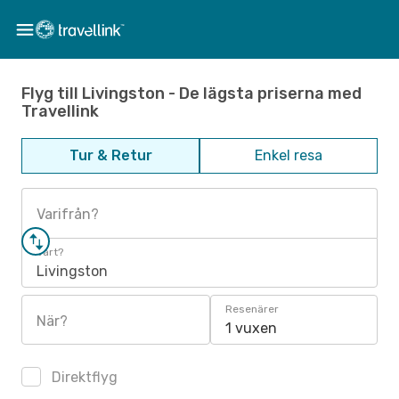
Flyg till Livingston - De lägsta priserna med
Travellink
Tur & Retur
Enkel resa
Varifrån?
Vart?
Livingston
Resenärer
När?
1 vuxen
Direktflyg