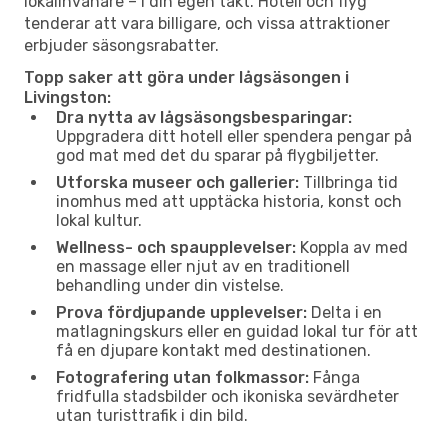
lokalinvånare – i din egen takt. Hotell och flyg
tenderar att vara billigare, och vissa attraktioner
erbjuder säsongsrabatter.
Topp saker att göra under lågsäsongen i
Livingston:
Dra nytta av lågsäsongsbesparingar:
Uppgradera ditt hotell eller spendera pengar på
god mat med det du sparar på flygbiljetter.
Utforska museer och gallerier:
Tillbringa tid
inomhus med att upptäcka historia, konst och
lokal kultur.
Wellness- och spaupplevelser:
Koppla av med
en massage eller njut av en traditionell
behandling under din vistelse.
Prova fördjupande upplevelser:
Delta i en
matlagningskurs eller en guidad lokal tur för att
få en djupare kontakt med destinationen.
Fotografering utan folkmassor:
Fånga
fridfulla stadsbilder och ikoniska sevärdheter
utan turisttrafik i din bild.