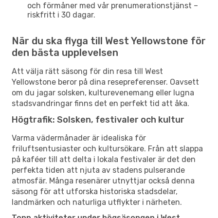
och förmåner med vår prenumerationstjänst –
riskfritt i 30 dagar.
När du ska flyga till West Yellowstone för
den bästa upplevelsen
Att välja rätt säsong för din resa till West
Yellowstone beror på dina resepreferenser. Oavsett
om du jagar solsken, kulturevenemang eller lugna
stadsvandringar finns det en perfekt tid att åka.
Högtrafik: Solsken, festivaler och kultur
Varma vädermånader är idealiska för
friluftsentusiaster och kultursökare. Från att slappa
på kaféer till att delta i lokala festivaler är det den
perfekta tiden att njuta av stadens pulserande
atmosfär. Många resenärer utnyttjar också denna
säsong för att utforska historiska stadsdelar,
landmärken och naturliga utflykter i närheten.
Topp aktiviteter under högsäsongen i West