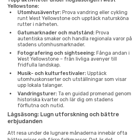
Yellowstone:
Utomhusäventyr:
Prova vandring eller cykling
runt West Yellowstone och upptäck natursköna
rutter i närheten.
Gatumarknader och matstånd:
Prova
autentiska smaker och handla regionala varor på
stadens utomhusmarknader.
Fotografering och sightseeing:
Fånga andan i
West Yellowstone – från livliga avenyer till
fridfulla landskap.
Musik- och kulturfestivaler:
Upptäck
utomhuskonserter och utställningar som visar
upp lokala talanger.
Vandringsturer:
Ta en guidad promenad genom
historiska kvarter och lär dig om stadens
förflutna och nutid.
Lågsäsong: Lugn utforskning och bättre
erbjudanden
Att resa under de lugnare månaderna innebär ofta
bättre priser och färre folkmassor. Det är det