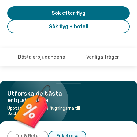
Sök efter flyg
Sök flyg + hotell
Bästa erbjudandena
Vanliga frågor
Utforska de bästa
erbjudandena
Upptäck de billigaste flygningarna till
Jackson, WY
Tur & Retur
Enkel resa