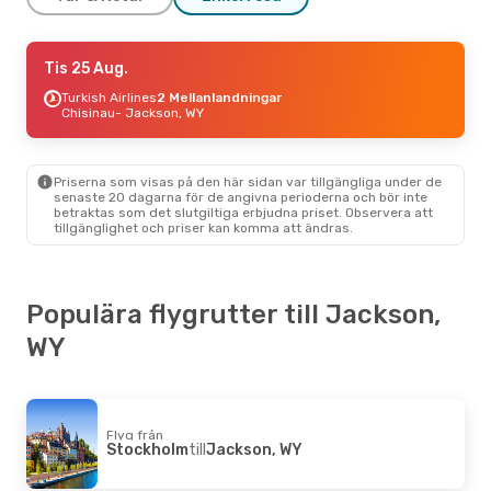
Tis 8 Sep.
Tis 25 Aug.
- Tis 15 Sep.
Finnair
Turkish Airlines
2 Mellanlandningar
2 Mellanlandningar
Stockholm
Chisinau
- Jackson, WY
- Jackson, WY
American Airlines
2 Mellanlandningar
Jackson, WY
- Stockholm
Priserna som visas på den här sidan var tillgängliga under de
senaste 20 dagarna för de angivna perioderna och bör inte
Fre 28 Aug.
- Fre 4 Sep.
betraktas som det slutgiltiga erbjudna priset. Observera att
tillgänglighet och priser kan komma att ändras.
Icelandair
2 Mellanlandningar
Köpenhamn
- Jackson, WY
American Airlines
2 Mellanlandningar
Jackson, WY
- Köpenhamn
Populära flygrutter till Jackson,
WY
Flyg från
Stockholm
till
Jackson, WY