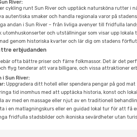
Sun River:
er cykling runt Sun River och upptäck natursköna rutter i n
a autentiska smaker och handla regionala varor på stade
a andan i Sun River – från livliga avenyer till fridfulla land
 utomhuskonserter och utställningar som visar upp lokala t
ad genom historiska kvarter och lär dig om stadens förflut
ättre erbjudanden
är ofta bättre priser och färre folkmassor. Det är det perfe
och flyg tenderar att vara billigare, och vissa attraktioner 
i Sun River:
r:
Uppgradera ditt hotell eller spendera pengar på god mat m
ringa tid inomhus med att upptäcka historia, konst och lokal
a av med en massage eller njut av en traditionell behandlin
ta i en matlagningskurs eller en guidad lokal tur för att få
ga fridfulla stadsbilder och ikoniska sevärdheter utan turistt