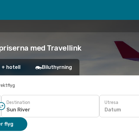
a priserna med Travellink
 + hotell
Biluthyrning
rektflyg
Destination
Utresa
Datum
r flyg