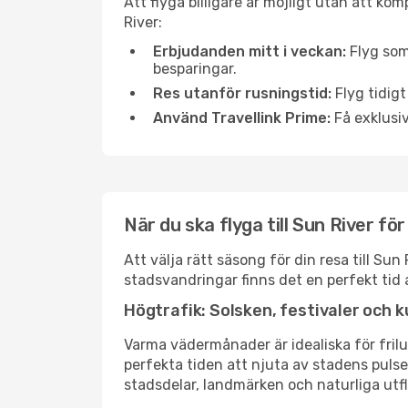
Att flyga billigare är möjligt utan att kom
River:
Erbjudanden mitt i veckan:
Flyg som
besparingar.
Res utanför rusningstid:
Flyg tidigt
Använd Travellink Prime:
Få exklusiv
När du ska flyga till Sun River f
Att välja rätt säsong för din resa till S
stadsvandringar finns det en perfekt tid 
Högtrafik: Solsken, festivaler och k
Varma vädermånader är idealiska för friluf
perfekta tiden att njuta av stadens puls
stadsdelar, landmärken och naturliga utfl