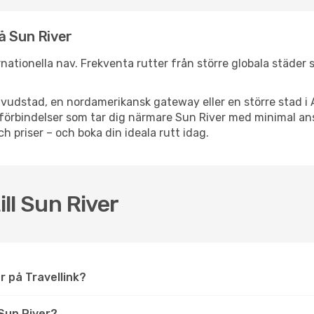
å Sun River
ernationella nav. Frekventa rutter från större globala städer
vudstad, en nordamerikansk gateway eller en större stad i 
ppsförbindelser som tar dig närmare Sun River med minimal a
och priser – och boka din ideala rutt idag.
ill Sun River
er på Travellink?
Sun River?