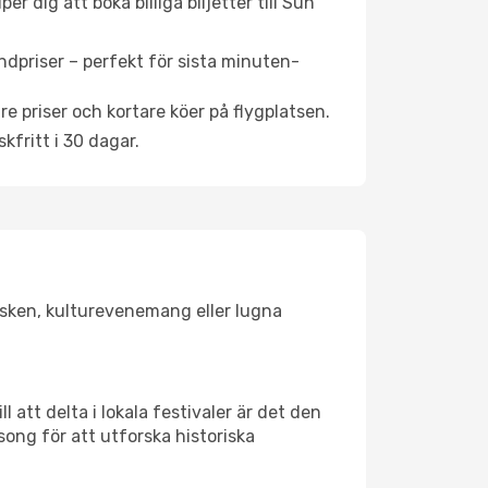
 dig att boka billiga biljetter till Sun
ndpriser – perfekt för sista minuten-
re priser och kortare köer på flygplatsen.
fritt i 30 dagar.
olsken, kulturevenemang eller lugna
 att delta i lokala festivaler är det den
ong för att utforska historiska