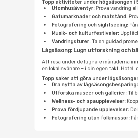
Topp aktiviteter under högsäsongen i 
Utomhusäventyr:
Prova vandring ell
Gatumarknader och matstånd:
Prov
Fotografering och sightseeing:
Fång
Musik- och kulturfestivaler:
Upptäck
Vandringsturer:
Ta en guidad promen
Lågsäsong: Lugn utforskning och b
Att resa under de lugnare månaderna inneb
en lokalinvånare – i din egen takt. Hotell 
Topp saker att göra under lågsäsongen 
Dra nytta av lågsäsongsbesparinga
Utforska museer och gallerier:
Tillb
Wellness- och spaupplevelser:
Koppl
Prova fördjupande upplevelser:
Del
Fotografering utan folkmassor:
Fån