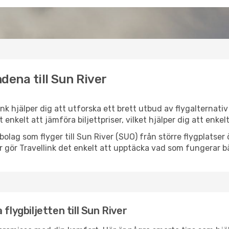
dena till Sun River
link hjälper dig att utforska ett brett utbud av flygalternat
et enkelt att jämföra biljettpriser, vilket hjälper dig att enke
ygbolag som flyger till Sun River (SUO) från större flygplatse
r gör Travellink det enkelt att upptäcka vad som fungerar bä
flygbiljetten till Sun River