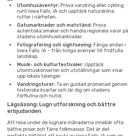
Utomhusäventyr:
Prova vandring eller cykling
runt Iowa Falls, IA och upptäck natursköna
rutter i närheten.
Gatumarknader och matstånd:
Prova
autentiska smaker och handla regionala varor på
stadens utomhusmarknader.
Fotografering och sightseeing:
Fånga andan i
Iowa Falls, IA – från livliga avenyer till fridfulla
landskap.
Musik- och kulturfestivaler:
Upptäck
utomhuskonserter och utställningar som visar
upp lokala talanger.
Vandringsturer:
Ta en guidad promenad genom
historiska kvarter och lär dig om stadens
förflutna och nutid.
Lågsäsong: Lugn utforskning och bättre
erbjudanden
Att resa under de lugnare månaderna innebär ofta
bättre priser och färre folkmassor. Det är det
perfekta tillfället att njuta av Iowa Falls, IA som en