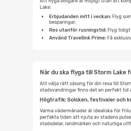
Att flyga billigare är möjligt utan att kom
Lake:
Erbjudanden mitt i veckan:
Flyg som
besparingar.
Res utanför rusningstid:
Flyg tidigt
Använd Travellink Prime:
Få exklusiv
När du ska flyga till Storm Lake 
Att välja rätt säsong för din resa till S
stadsvandringar finns det en perfekt tid 
Högtrafik: Solsken, festivaler och k
Varma vädermånader är idealiska för friluf
perfekta tiden att njuta av stadens puls
stadsdelar, landmärken och naturliga utfl