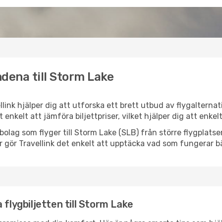
dena till Storm Lake
llink hjälper dig att utforska ett brett utbud av flygalterna
et enkelt att jämföra biljettpriser, vilket hjälper dig att enke
lygbolag som flyger till Storm Lake (SLB) från större flygplat
r gör Travellink det enkelt att upptäcka vad som fungerar bä
 flygbiljetten till Storm Lake