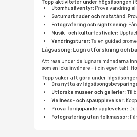
Topp aktiviteter under högsäsongen i 
Utomhusäventyr:
Prova vandring ell
Gatumarknader och matstånd:
Prov
Fotografering och sightseeing:
Fång
Musik- och kulturfestivaler:
Upptäck
Vandringsturer:
Ta en guidad promen
Lågsäsong: Lugn utforskning och b
Att resa under de lugnare månaderna inneb
som en lokalinvånare – i din egen takt. Ho
Topp saker att göra under lågsäsongen
Dra nytta av lågsäsongsbesparinga
Utforska museer och gallerier:
Tillb
Wellness- och spaupplevelser:
Koppl
Prova fördjupande upplevelser:
Del
Fotografering utan folkmassor:
Fån