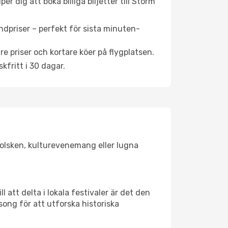
r dig att boka billiga biljetter till Storm
ndpriser – perfekt för sista minuten-
re priser och kortare köer på flygplatsen.
fritt i 30 dagar.
 solsken, kulturevenemang eller lugna
 att delta i lokala festivaler är det den
ong för att utforska historiska