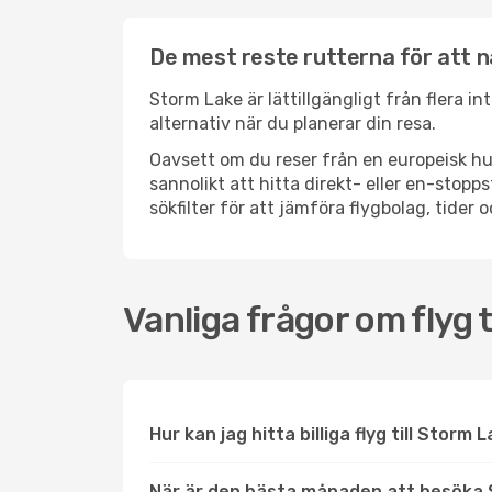
De mest reste rutterna för att 
Storm Lake är lättillgängligt från flera i
alternativ när du planerar din resa.
Oavsett om du reser från en europeisk hu
sannolikt att hitta direkt- eller en-sto
sökfilter för att jämföra flygbolag, tider 
Vanliga frågor om flyg 
Hur kan jag hitta billiga flyg till Storm 
När är den bästa månaden att besöka