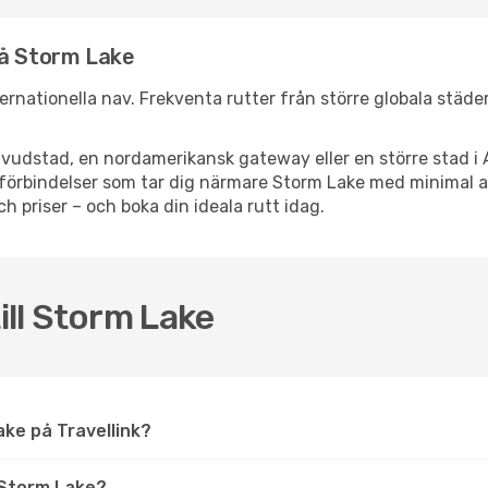
nå Storm Lake
nternationella nav. Frekventa rutter från större globala städe
vudstad, en nordamerikansk gateway eller en större stad i 
ppsförbindelser som tar dig närmare Storm Lake med minimal
och priser – och boka din ideala rutt idag.
till Storm Lake
Lake på Travellink?
 Storm Lake?