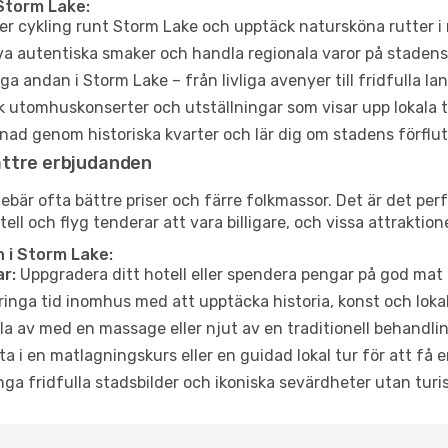
Storm Lake:
er cykling runt Storm Lake och upptäck natursköna rutter i
a autentiska smaker och handla regionala varor på stade
a andan i Storm Lake – från livliga avenyer till fridfulla la
 utomhuskonserter och utställningar som visar upp lokala t
ad genom historiska kvarter och lär dig om stadens förflut
ättre erbjudanden
är ofta bättre priser och färre folkmassor. Det är det perfe
tell och flyg tenderar att vara billigare, och vissa attraktio
 i Storm Lake:
r:
Uppgradera ditt hotell eller spendera pengar på god mat m
ringa tid inomhus med att upptäcka historia, konst och lokal
a av med en massage eller njut av en traditionell behandlin
ta i en matlagningskurs eller en guidad lokal tur för att få
ga fridfulla stadsbilder och ikoniska sevärdheter utan turistt