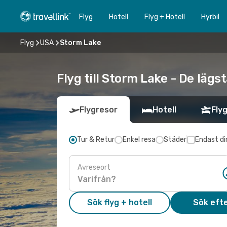
Flyg
Hotell
Flyg + Hotell
Hyrbil
Flyg
USA
Storm Lake
Flyg till Storm Lake - De lägs
Flygresor
Hotell
Flyg
Tur & Retur
Enkel resa
Städer
Endast di
Avreseort
Sök flyg + hotell
Sök efte