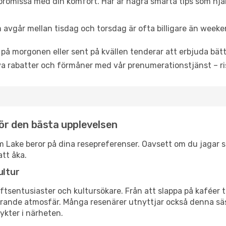
promissa med din komfort. Här är några smarta tips som hjälpe
 avgår mellan tisdag och torsdag är ofta billigare än weeke
 på morgonen eller sent på kvällen tenderar att erbjuda bätt
a rabatter och förmåner med vår prenumerationstjänst – risk
för den bästa upplevelsen
torm Lake beror på dina resepreferenser. Oavsett om du jagar
att åka.
ultur
tsentusiaster och kultursökare. Från att slappa på kaféer till
erande atmosfär. Många resenärer utnyttjar också denna säs
ykter i närheten.