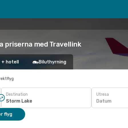
ta priserna med Travellink
 + hotell
Biluthyrning
rektflyg
Destination
Utresa
Datum
r flyg