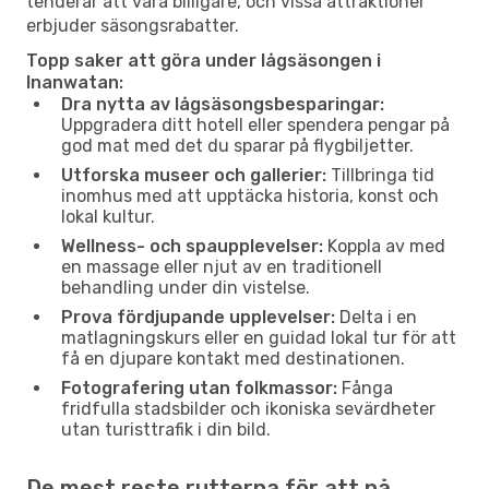
tenderar att vara billigare, och vissa attraktioner
erbjuder säsongsrabatter.
Topp saker att göra under lågsäsongen i
Inanwatan:
Dra nytta av lågsäsongsbesparingar:
Uppgradera ditt hotell eller spendera pengar på
god mat med det du sparar på flygbiljetter.
Utforska museer och gallerier:
Tillbringa tid
inomhus med att upptäcka historia, konst och
lokal kultur.
Wellness- och spaupplevelser:
Koppla av med
en massage eller njut av en traditionell
behandling under din vistelse.
Prova fördjupande upplevelser:
Delta i en
matlagningskurs eller en guidad lokal tur för att
få en djupare kontakt med destinationen.
Fotografering utan folkmassor:
Fånga
fridfulla stadsbilder och ikoniska sevärdheter
utan turisttrafik i din bild.
De mest reste rutterna för att nå