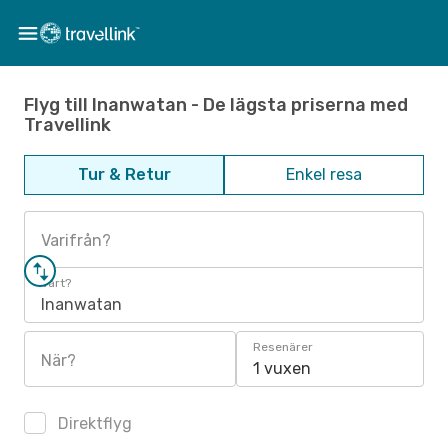
Flyg till Inanwatan - De lägsta priserna med
Travellink
Tur & Retur
Enkel resa
Varifrån?
Vart?
Inanwatan
Resenärer
När?
1 vuxen
Direktflyg