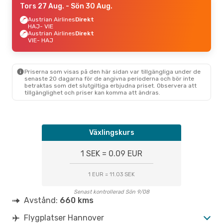
Tors 27 Aug.
- Sön 30 Aug.
Austrian Airlines
Direkt
HAJ
- VIE
Austrian Airlines
Direkt
VIE
- HAJ
Priserna som visas på den här sidan var tillgängliga under de
senaste 20 dagarna för de angivna perioderna och bör inte
betraktas som det slutgiltiga erbjudna priset. Observera att
tillgänglighet och priser kan komma att ändras.
Växlingskurs
1 SEK = 0.09 EUR
1 EUR = 11.03 SEK
Senast kontrollerad Sön 9/08
Avstånd:
660 kms
Flygplatser Hannover