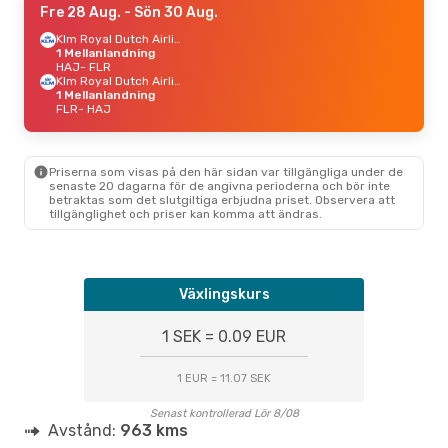
Fre 28 Aug.
- Sön 30 Aug.
Klm Royal Dutch Airlines
1 Mellanlandning
HAJ
- FLR
Klm Royal Dutch Airlines
1 Mellanlandning
FLR
- HAJ
Priserna som visas på den här sidan var tillgängliga under de
senaste 20 dagarna för de angivna perioderna och bör inte
betraktas som det slutgiltiga erbjudna priset. Observera att
tillgänglighet och priser kan komma att ändras.
Växlingskurs
1 SEK = 0.09 EUR
1 EUR = 11.07 SEK
Senast kontrollerad Lör 8/08
Avstånd:
963 kms