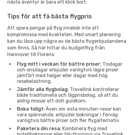
nästa äventyr är bara ett klick bort.
Tips för att få bästa flygpris
Att spara pengar på flyg innebär inte att
kompromissa med kvaliteten. Med smart planering
kan du låsa upp några av de bästa flygerbjudandena
som finns. Så här hittar du budgetflyg från
Hannover till Florens:
Flyg mitt i veckan för bättre priser:
Tisdagar
och onsdagar erbjuder vanligtvis lägre priser
jämfört med helger eller dagar med hög
resebelastning.
Jämför alla flygbolag:
Travellink kontrollerar
både traditionella och lågprisbolag, så att du
aldrig missar ett dolt guldkorn.
Boka tidigt:
Även om sista minuten-resor kan
vara spännande, erbjuder bokningar i förväg
vanligtvis bättre priser och fler flygalternativ.
Paketera din resa:
Kombinera flyg med
hotellbokningar eller biluthyrning via Travellink