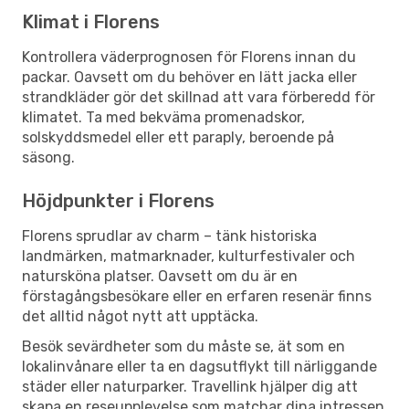
Klimat i Florens
Kontrollera väderprognosen för Florens innan du
packar. Oavsett om du behöver en lätt jacka eller
strandkläder gör det skillnad att vara förberedd för
klimatet. Ta med bekväma promenadskor,
solskyddsmedel eller ett paraply, beroende på
säsong.
Höjdpunkter i Florens
Florens sprudlar av charm – tänk historiska
landmärken, matmarknader, kulturfestivaler och
natursköna platser. Oavsett om du är en
förstagångsbesökare eller en erfaren resenär finns
det alltid något nytt att upptäcka.
Besök sevärdheter som du måste se, ät som en
lokalinvånare eller ta en dagsutflykt till närliggande
städer eller naturparker. Travellink hjälper dig att
skapa en reseupplevelse som matchar dina intressen