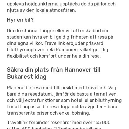
uppleva höjdpunkterna, upptäcka dolda pärlor och
njuta av den lokala atmosfären.
Hyr en bil?
Om du stannar längre eller vill utforska bortom
staden kan hyra en bil ge dig friheten att resa på
dina egna villkor. Travellink erbjuder prisvärd
biluthyrning över hela Rumänien, vilket ger dig
flexibilitet och komfort under hela din resa.
Säkra din plats från Hannover till
Bukarest idag
Planera din resa med tillförsikt med Travellink. Välj
bara dina resedatum, jämför de bästa alternativen
och välj extrafunktioner som hotell eller biluthyrning
för att anpassa din resa. Inga dolda avgifter – bara
transparenta priser och enkel bokning.
Travellink förbinder resenärer med över 155 000
rutter, 690 flygbolag, 2,1 miljoner hotell och