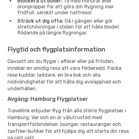
Blockera ut buller:
Ta med hörlurar eller
öronproppar för att göra din flygning mer
fridfull, särskilt under nattresor.
Sträck ut dig ofta:
Gå i gången eller gör
stretchövningar i stolen för att hålla blodet
flödande på längre flygningar.
Flygtid och flygplatsinformation
Oavsett om du flyger i affärer eller på fritiden,
innebär en smidig resa att vara förberedd. Packa
rese kuddar, laddare, en bra bok och alla
nödvändigheter för att hålla dig avslappnad och
underhållen.
Avgång: Hamburg Flygplatser
Travellink erbjuder flyg från alla större flygplatser i
Hamburg. Var och en är välutrustad med
transportförbindelser, lounger, restauranger och
taxfree-butiker för att hjälpa dig att starta din resa
på rätt sätt.