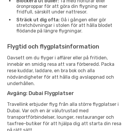
Blockera ut buller:
Ta med hörlurar eller
öronproppar för att göra din flygning mer
fridfull, särskilt under nattresor.
Sträck ut dig ofta:
Gå i gången eller gör
stretchövningar i stolen för att hålla blodet
flödande på längre flygningar.
Flygtid och flygplatsinformation
Oavsett om du flyger i affärer eller på fritiden,
innebär en smidig resa att vara förberedd. Packa
rese kuddar, laddare, en bra bok och alla
nödvändigheter för att hålla dig avslappnad och
underhållen.
Avgång: Dubai Flygplatser
Travellink erbjuder flyg från alla större flygplatser i
Dubai. Var och en är välutrustad med
transportförbindelser, lounger, restauranger och
taxfree-butiker för att hjälpa dig att starta din resa
på rätt sätt.