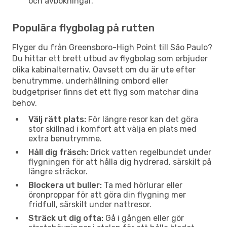
och avbokningar.
Populära flygbolag på rutten
Flyger du från Greensboro-High Point till São Paulo?
Du hittar ett brett utbud av flygbolag som erbjuder
olika kabinalternativ. Oavsett om du är ute efter
benutrymme, underhållning ombord eller
budgetpriser finns det ett flyg som matchar dina
behov.
Välj rätt plats:
För längre resor kan det göra
stor skillnad i komfort att välja en plats med
extra benutrymme.
Håll dig fräsch:
Drick vatten regelbundet under
flygningen för att hålla dig hydrerad, särskilt på
längre sträckor.
Blockera ut buller:
Ta med hörlurar eller
öronproppar för att göra din flygning mer
fridfull, särskilt under nattresor.
Sträck ut dig ofta:
Gå i gången eller gör