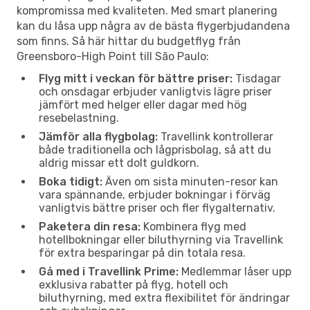
kompromissa med kvaliteten. Med smart planering
kan du låsa upp några av de bästa flygerbjudandena
som finns. Så här hittar du budgetflyg från
Greensboro-High Point till São Paulo:
Flyg mitt i veckan för bättre priser:
Tisdagar
och onsdagar erbjuder vanligtvis lägre priser
jämfört med helger eller dagar med hög
resebelastning.
Jämför alla flygbolag:
Travellink kontrollerar
både traditionella och lågprisbolag, så att du
aldrig missar ett dolt guldkorn.
Boka tidigt:
Även om sista minuten-resor kan
vara spännande, erbjuder bokningar i förväg
vanligtvis bättre priser och fler flygalternativ.
Paketera din resa:
Kombinera flyg med
hotellbokningar eller biluthyrning via Travellink
för extra besparingar på din totala resa.
Gå med i Travellink Prime:
Medlemmar låser upp
exklusiva rabatter på flyg, hotell och
biluthyrning, med extra flexibilitet för ändringar