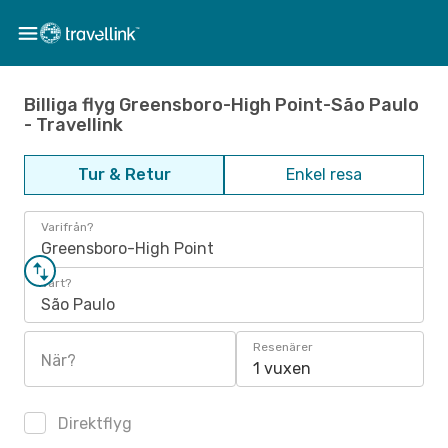
Billiga flyg Greensboro-High Point-São Paulo
- Travellink
Tur & Retur
Enkel resa
Varifrån?
Greensboro-High Point
Vart?
São Paulo
Resenärer
När?
1 vuxen
Direktflyg