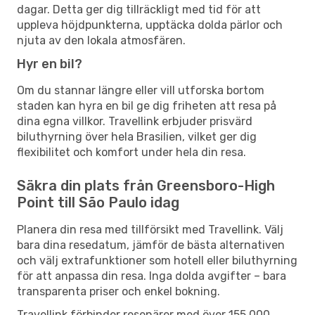
dagar. Detta ger dig tillräckligt med tid för att
uppleva höjdpunkterna, upptäcka dolda pärlor och
njuta av den lokala atmosfären.
Hyr en bil?
Om du stannar längre eller vill utforska bortom
staden kan hyra en bil ge dig friheten att resa på
dina egna villkor. Travellink erbjuder prisvärd
biluthyrning över hela Brasilien, vilket ger dig
flexibilitet och komfort under hela din resa.
Säkra din plats från Greensboro-High
Point till São Paulo idag
Planera din resa med tillförsikt med Travellink. Välj
bara dina resedatum, jämför de bästa alternativen
och välj extrafunktioner som hotell eller biluthyrning
för att anpassa din resa. Inga dolda avgifter – bara
transparenta priser och enkel bokning.
Travellink förbinder resenärer med över 155 000