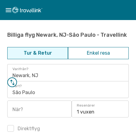
Billiga flyg Newark, NJ-São Paulo - Travellink
Tur & Retur
Enkel resa
Varifrån?
Newark, NJ
Vart?
São Paulo
Resenärer
När?
1 vuxen
Direktflyg