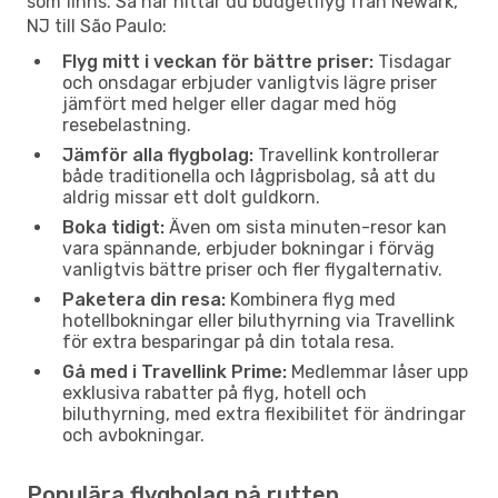
som finns. Så här hittar du budgetflyg från Newark,
NJ till São Paulo:
Flyg mitt i veckan för bättre priser:
Tisdagar
och onsdagar erbjuder vanligtvis lägre priser
jämfört med helger eller dagar med hög
resebelastning.
Jämför alla flygbolag:
Travellink kontrollerar
både traditionella och lågprisbolag, så att du
aldrig missar ett dolt guldkorn.
Boka tidigt:
Även om sista minuten-resor kan
vara spännande, erbjuder bokningar i förväg
vanligtvis bättre priser och fler flygalternativ.
Paketera din resa:
Kombinera flyg med
hotellbokningar eller biluthyrning via Travellink
för extra besparingar på din totala resa.
Gå med i Travellink Prime:
Medlemmar låser upp
exklusiva rabatter på flyg, hotell och
biluthyrning, med extra flexibilitet för ändringar
och avbokningar.
Populära flygbolag på rutten