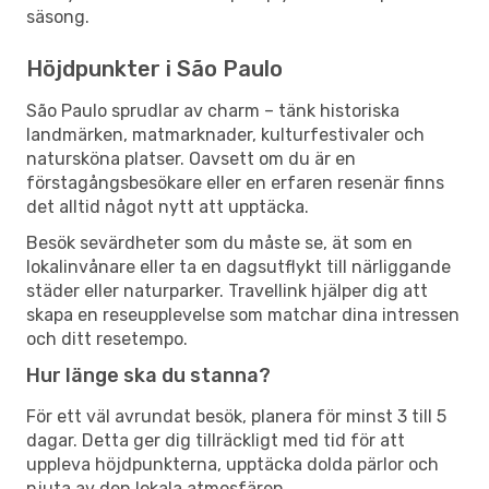
säsong.
Höjdpunkter i São Paulo
São Paulo sprudlar av charm – tänk historiska
landmärken, matmarknader, kulturfestivaler och
natursköna platser. Oavsett om du är en
förstagångsbesökare eller en erfaren resenär finns
det alltid något nytt att upptäcka.
Besök sevärdheter som du måste se, ät som en
lokalinvånare eller ta en dagsutflykt till närliggande
städer eller naturparker. Travellink hjälper dig att
skapa en reseupplevelse som matchar dina intressen
och ditt resetempo.
Hur länge ska du stanna?
För ett väl avrundat besök, planera för minst 3 till 5
dagar. Detta ger dig tillräckligt med tid för att
uppleva höjdpunkterna, upptäcka dolda pärlor och
njuta av den lokala atmosfären.