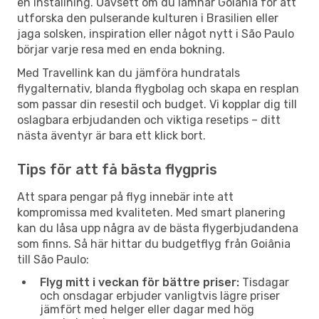
en inställning. Oavsett om du lämnar Goiânia för att
utforska den pulserande kulturen i Brasilien eller
jaga solsken, inspiration eller något nytt i São Paulo
börjar varje resa med en enda bokning.
Med Travellink kan du jämföra hundratals
flygalternativ, blanda flygbolag och skapa en resplan
som passar din resestil och budget. Vi kopplar dig till
oslagbara erbjudanden och viktiga resetips – ditt
nästa äventyr är bara ett klick bort.
Tips för att få bästa flygpris
Att spara pengar på flyg innebär inte att
kompromissa med kvaliteten. Med smart planering
kan du låsa upp några av de bästa flygerbjudandena
som finns. Så här hittar du budgetflyg från Goiânia
till São Paulo:
Flyg mitt i veckan för bättre priser:
Tisdagar
och onsdagar erbjuder vanligtvis lägre priser
jämfört med helger eller dagar med hög