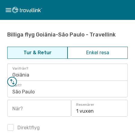
Billiga flyg Goiânia-São Paulo - Travellink
Tur & Retur
Enkel resa
Varifrån?
Goiânia
Vart?
São Paulo
Resenärer
När?
1 vuxen
Direktflyg