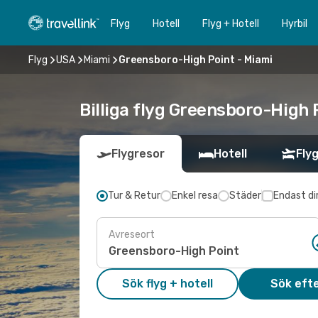
Flyg
Hotell
Flyg + Hotell
Hyrbil
Flyg
USA
Miami
Greensboro-High Point - Miami
Billiga flyg Greensboro-High 
Flygresor
Hotell
Flyg
Tur & Retur
Enkel resa
Städer
Endast di
Avreseort
Sök flyg + hotell
Sök efte