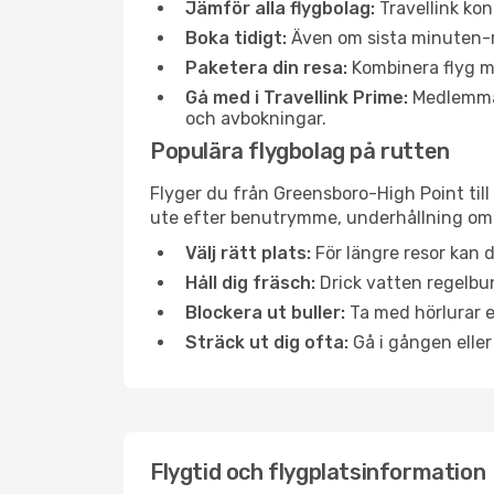
Jämför alla flygbolag:
Travellink kon
Boka tidigt:
Även om sista minuten-res
Paketera din resa:
Kombinera flyg me
Gå med i Travellink Prime:
Medlemmar 
och avbokningar.
Populära flygbolag på rutten
Flyger du från Greensboro-High Point till
ute efter benutrymme, underhållning ombo
Välj rätt plats:
För längre resor kan d
Håll dig fräsch:
Drick vatten regelbun
Blockera ut buller:
Ta med hörlurar el
Sträck ut dig ofta:
Gå i gången eller
Flygtid och flygplatsinformation