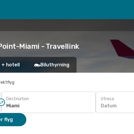
Point-Miami - Travellink
 + hotell
Biluthyrning
rektflyg
Destination
Utresa
Datum
r flyg