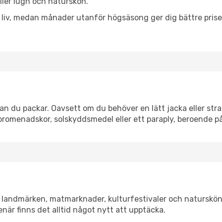
eller lugn och naturskön.
h liv, medan månader utanför högsäsong ger dig bättre pris
n du packar. Oavsett om du behöver en lätt jacka eller stra
romenadskor, solskyddsmedel eller ett paraply, beroende p
a landmärken, matmarknader, kulturfestivaler och naturskön
när finns det alltid något nytt att upptäcka.