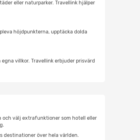
äder eller naturparker. Travellink hjälper
t uppleva höjdpunkterna, upptäcka dolda
egna villkor. Travellink erbjuder prisvärd
n och välj extrafunktioner som hotell eller
g.
ls destinationer över hela världen.