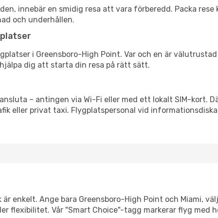
itiden, innebär en smidig resa att vara förberedd. Packa rese 
nad och underhållen.
platser
flygplatser i Greensboro-High Point. Var och en är välutrusta
jälpa dig att starta din resa på rätt sätt.
 ansluta – antingen via Wi-Fi eller med ett lokalt SIM-kort. D
afik eller privat taxi. Flygplatspersonal vid informationsdiska
nk är enkelt. Ange bara Greensboro-High Point och Miami, välj
eller flexibilitet. Vår "Smart Choice"-tagg markerar flyg med 