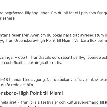
d begränsad tillgänglighet. Om du hittar ett pris som funger
r senare.
spontana resenärer. Även om du bokar nära ditt avresedatum 
g från Greensboro-High Point till Miami. Var bara flexibel m
ringar – upp till hundratals euro rabatt på flyg, boende o
en och flexibla bokningsalternativ.
24–48 timmar före avgång. När du bokar via Travellink skick
 du är redo att åka.
nsboro-High Point till Miami
hela året – från lokala festivaler och kulturevenemang till 