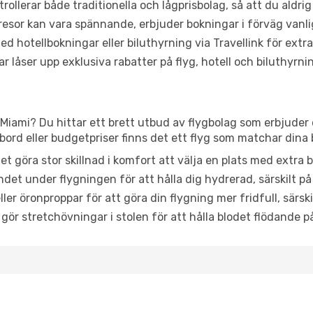
trollerar både traditionella och lågprisbolag, så att du aldrig
or kan vara spännande, erbjuder bokningar i förväg vanligtv
d hotellbokningar eller biluthyrning via Travellink för extra
låser upp exklusiva rabatter på flyg, hotell och biluthyrnin
 Miami? Du hittar ett brett utbud av flygbolag som erbjuder 
rd eller budgetpriser finns det ett flyg som matchar dina 
et göra stor skillnad i komfort att välja en plats med extr
det under flygningen för att hålla dig hydrerad, särskilt på 
ler öronproppar för att göra din flygning mer fridfull, särski
 gör stretchövningar i stolen för att hålla blodet flödande p