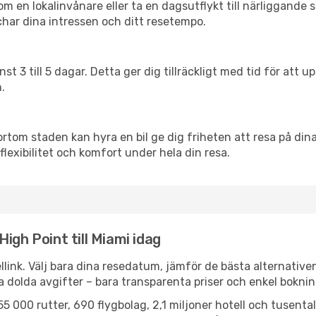
en lokalinvånare eller ta en dagsutflykt till närliggande st
har dina intressen och ditt resetempo.
nst 3 till 5 dagar. Detta ger dig tillräckligt med tid för at
.
ortom staden kan hyra en bil ge dig friheten att resa på dina 
flexibilitet och komfort under hela din resa.
igh Point till Miami idag
llink. Välj bara dina resedatum, jämför de bästa alternative
ga dolda avgifter – bara transparenta priser och enkel boknin
5 000 rutter, 690 flygbolag, 2,1 miljoner hotell och tusenta