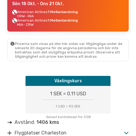
Sön 18 Okt.
- Ons 21 Okt.
American Airlines
1 Mellanlandning
CRW
- MIA
American Airlines
1 Mellanlandning
MIA
- CRW
Priserna som visas på den här sidan var tillgängliga under de
senaste 20 dagarna för de angivna perioderna och bör inte
betraktas som det slutgiltiga erbjudna priset. Observera att
tillgänglighet och priser kan komma att ändras.
Växlingskurs
1 SEK = 0.11 USD
1 USD = 9.5 SEK
Senast kontrollerad Fre 7/08
Avstånd:
1406 kms
Flygplatser Charleston