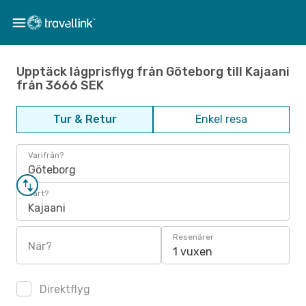
Upptäck lågprisflyg från Göteborg till Kajaani
från 3666 SEK
Tur & Retur
Enkel resa
Varifrån?
Göteborg
Vart?
Kajaani
Resenärer
När?
1 vuxen
Direktflyg