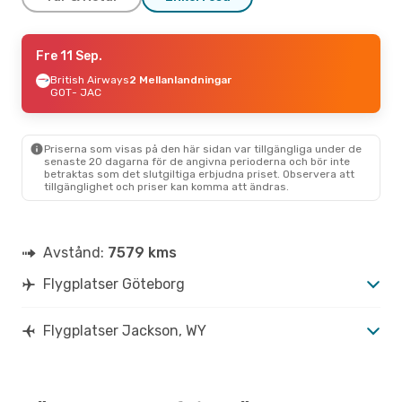
Mån 28 Sep.
Fre 11 Sep.
- Lör 10 Okt.
British Airways
British Airways
2 Mellanlandningar
2 Mellanlandningar
GOT
- JAC
GOT
- JAC
Alaska Airlines
2 Mellanlandningar
JAC
- GOT
Priserna som visas på den här sidan var tillgängliga under de
senaste 20 dagarna för de angivna perioderna och bör inte
betraktas som det slutgiltiga erbjudna priset. Observera att
tillgänglighet och priser kan komma att ändras.
Avstånd:
7579 kms
Flygplatser Göteborg
Flygplatser Jackson, WY