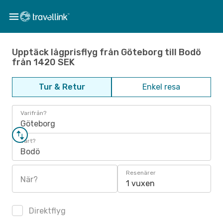
Upptäck lågprisflyg från Göteborg till Bodö
från 1420 SEK
Tur & Retur
Enkel resa
Varifrån?
Göteborg
Vart?
Bodö
Resenärer
När?
1 vuxen
Direktflyg