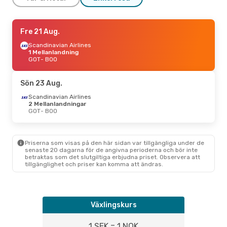
Fre 28 Aug.
Fre 21 Aug.
- Mån 31 Aug.
Scandinavian Airlines
Scandinavian Airlines
1 Mellanlandning
GOT
1 Mellanlandning
- BOO
Scandinavian Airlines
GOT
- BOO
1 Mellanlandning
BOO
- GOT
Sön 23 Aug.
Fre 16 Okt.
- Ons 21 Okt.
Scandinavian Airlines
Wideroe
2 Mellanlandningar
1 Mellanlandning
GOT
GOT
- BOO
- BOO
Wideroe
1 Mellanlandning
BOO
- GOT
Priserna som visas på den här sidan var tillgängliga under de
Fre 21 Aug.
- Fre 21 Aug.
senaste 20 dagarna för de angivna perioderna och bör inte
betraktas som det slutgiltiga erbjudna priset. Observera att
Scandinavian Airlines
1 Mellanlandning
tillgänglighet och priser kan komma att ändras.
GOT
- BOO
Wideroe
1 Mellanlandning
BOO
- GOT
Växlingskurs
Ons 30 Sep.
- Tors 1 Okt.
Wideroe
1 Mellanlandning
1 SEK = 1 NOK