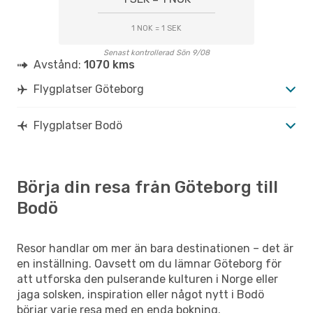
GOT
- BOO
Scandinavian Airlines
2 Mellanlandningar
1 NOK = 1 SEK
BOO
- GOT
Senast kontrollerad Sön 9/08
Avstånd:
1070 kms
Flygplatser Göteborg
Flygplatser Bodö
Börja din resa från Göteborg till
Bodö
Resor handlar om mer än bara destinationen – det är
en inställning. Oavsett om du lämnar Göteborg för
att utforska den pulserande kulturen i Norge eller
jaga solsken, inspiration eller något nytt i Bodö
börjar varje resa med en enda bokning.