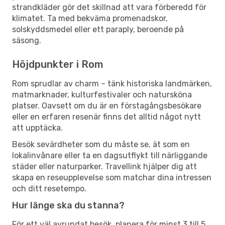
strandkläder gör det skillnad att vara förberedd för
klimatet. Ta med bekväma promenadskor,
solskyddsmedel eller ett paraply, beroende på
säsong.
Höjdpunkter i Rom
Rom sprudlar av charm – tänk historiska landmärken,
matmarknader, kulturfestivaler och natursköna
platser. Oavsett om du är en förstagångsbesökare
eller en erfaren resenär finns det alltid något nytt
att upptäcka.
Besök sevärdheter som du måste se, ät som en
lokalinvånare eller ta en dagsutflykt till närliggande
städer eller naturparker. Travellink hjälper dig att
skapa en reseupplevelse som matchar dina intressen
och ditt resetempo.
Hur länge ska du stanna?
För ett väl avrundat besök, planera för minst 3 till 5