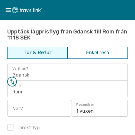
Upptäck lågprisflyg från Gdansk till Rom från
1118 SEK
Tur & Retur
Enkel resa
Varifrån?
Gdansk
Vart?
Rom
Resenärer
När?
1 vuxen
Direktflyg