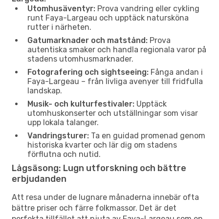
Utomhusäventyr:
Prova vandring eller cykling
runt Faya-Largeau och upptäck natursköna
rutter i närheten.
Gatumarknader och matstånd:
Prova
autentiska smaker och handla regionala varor på
stadens utomhusmarknader.
Fotografering och sightseeing:
Fånga andan i
Faya-Largeau – från livliga avenyer till fridfulla
landskap.
Musik- och kulturfestivaler:
Upptäck
utomhuskonserter och utställningar som visar
upp lokala talanger.
Vandringsturer:
Ta en guidad promenad genom
historiska kvarter och lär dig om stadens
förflutna och nutid.
Lågsäsong: Lugn utforskning och bättre
erbjudanden
Att resa under de lugnare månaderna innebär ofta
bättre priser och färre folkmassor. Det är det
perfekta tillfället att njuta av Faya-Largeau som en