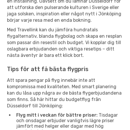
en inställning. Oavsett om du lämnar Düsseldorf för
att utforska den pulserande kulturen i Sverige eller
jaga solsken, inspiration eller något nytt i Jönköping
börjar varje resa med en enda bokning.
Med Travellink kan du jämföra hundratals
flygalternativ, blanda flygbolag och skapa en resplan
som passar din resestil och budget. Vi kopplar dig till
oslagbara erbjudanden och viktiga resetips – ditt
nästa äventyr är bara ett klick bort.
Tips för att få bästa flygpris
Att spara pengar på flyg innebär inte att
kompromissa med kvaliteten. Med smart planering
kan du låsa upp några av de bästa flygerbjudandena
som finns. Så här hittar du budgetflyg från
Düsseldorf till Jönköping:
Flyg mitt i veckan för bättre priser:
Tisdagar
och onsdagar erbjuder vanligtvis lägre priser
jämfört med helger eller dagar med hög