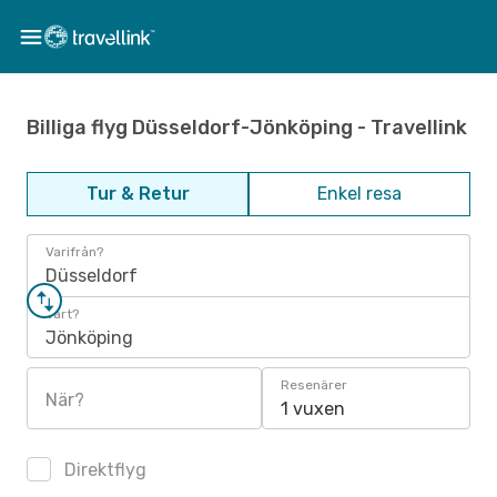
Billiga flyg Düsseldorf-Jönköping - Travellink
Tur & Retur
Enkel resa
Varifrån?
Düsseldorf
Vart?
Jönköping
Resenärer
När?
1 vuxen
Direktflyg