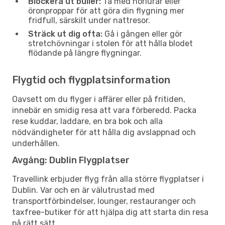
Blockera ut buller:
Ta med hörlurar eller
öronproppar för att göra din flygning mer
fridfull, särskilt under nattresor.
Sträck ut dig ofta:
Gå i gången eller gör
stretchövningar i stolen för att hålla blodet
flödande på längre flygningar.
Flygtid och flygplatsinformation
Oavsett om du flyger i affärer eller på fritiden,
innebär en smidig resa att vara förberedd. Packa
rese kuddar, laddare, en bra bok och alla
nödvändigheter för att hålla dig avslappnad och
underhållen.
Avgång: Dublin Flygplatser
Travellink erbjuder flyg från alla större flygplatser i
Dublin. Var och en är välutrustad med
transportförbindelser, lounger, restauranger och
taxfree-butiker för att hjälpa dig att starta din resa
på rätt sätt.