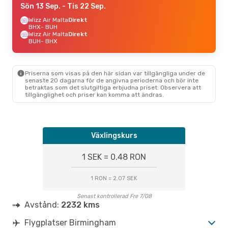
Sön 13 Sep.
- Tis 22 Sep.
Wizz Air Malta
Direkt
BHX
- BUH
Wizz Air Malta
Direkt
BUH
- BHX
Priserna som visas på den här sidan var tillgängliga under de
senaste 20 dagarna för de angivna perioderna och bör inte
betraktas som det slutgiltiga erbjudna priset. Observera att
tillgänglighet och priser kan komma att ändras.
Växlingskurs
1 SEK = 0.48 RON
1 RON = 2.07 SEK
Senast kontrollerad Fre 7/08
Avstånd:
2232 kms
Flygplatser Birmingham