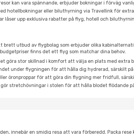
or kan vara spännande, erbjuder bokningar i förväg vanligtv
d hotellbokningar eller biluthyrning via Travellink för extra
låser upp exklusiva rabatter på flyg, hotell och biluthyrnin
 ett brett utbud av flygbolag som erbjuder olika kabinalternat
udgetpriser finns det ett flyg som matchar dina behov.
et göra stor skillnad i komfort att välja en plats med extr
det under flygningen för att hålla dig hydrerad, särskilt på 
ler öronproppar för att göra din flygning mer fridfull, särski
 gör stretchövningar i stolen för att hålla blodet flödande p
itiden, innebär en smidig resa att vara förberedd. Packa rese 