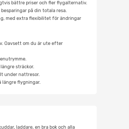
is bättre priser och fler flygalternativ.
 besparingar på din totala resa.
g, med extra flexibilitet för ändringar
iv. Oavsett om du är ute efter
a benutrymme.
längre sträckor.
lt under nattresor.
å längre flygningar.
kuddar, laddare, en bra bok och alla