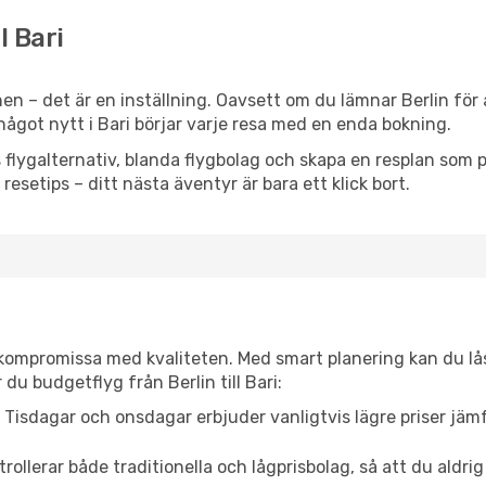
l Bari
n – det är en inställning. Oavsett om du lämnar Berlin för 
er något nytt i Bari börjar varje resa med en enda bokning.
flygalternativ, blanda flygbolag och skapa en resplan som pa
resetips – ditt nästa äventyr är bara ett klick bort.
t kompromissa med kvaliteten. Med smart planering kan du l
du budgetflyg från Berlin till Bari:
Tisdagar och onsdagar erbjuder vanligtvis lägre priser jäm
trollerar både traditionella och lågprisbolag, så att du aldrig