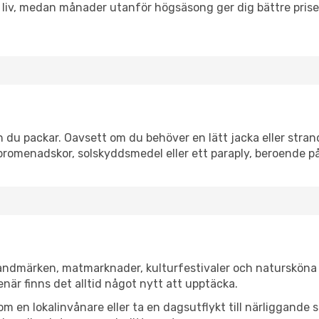
h liv, medan månader utanför högsäsong ger dig bättre pris
 du packar. Oavsett om du behöver en lätt jacka eller strand
romenadskor, solskyddsmedel eller ett paraply, beroende p
 landmärken, matmarknader, kulturfestivaler och natursköna 
när finns det alltid något nytt att upptäcka.
en lokalinvånare eller ta en dagsutflykt till närliggande st