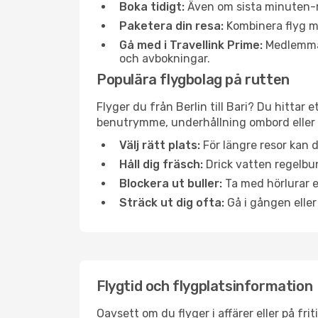
Boka tidigt:
Även om sista minuten-res
Paketera din resa:
Kombinera flyg me
Gå med i Travellink Prime:
Medlemmar 
och avbokningar.
Populära flygbolag på rutten
Flyger du från Berlin till Bari? Du hittar
benutrymme, underhållning ombord eller b
Välj rätt plats:
För längre resor kan d
Håll dig fräsch:
Drick vatten regelbun
Blockera ut buller:
Ta med hörlurar el
Sträck ut dig ofta:
Gå i gången eller
Flygtid och flygplatsinformation
Oavsett om du flyger i affärer eller på fr