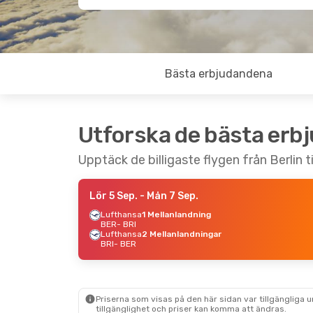
Bästa erbjudandena
Utforska de bästa erb
Upptäck de billigaste flygen från Berlin ti
Lör 5 Sep.
- Mån 7 Sep.
Lufthansa
1 Mellanlandning
BER
- BRI
Lufthansa
2 Mellanlandningar
BRI
- BER
Priserna som visas på den här sidan var tillgängliga 
tillgänglighet och priser kan komma att ändras.