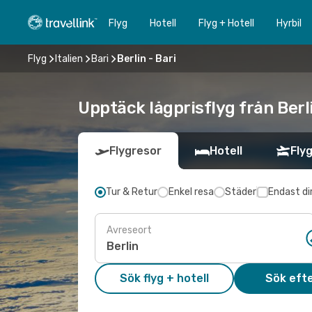
Flyg
Hotell
Flyg + Hotell
Hyrbil
Flyg
Italien
Bari
Berlin - Bari
Upptäck lågprisflyg från Berli
Flygresor
Hotell
Flyg
Tur & Retur
Enkel resa
Städer
Endast di
Avreseort
Sök flyg + hotell
Sök efte