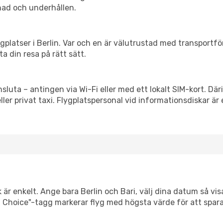
nad och underhållen.
flygplatser i Berlin. Var och en är välutrustad med transportf
ta din resa på rätt sätt.
nsluta – antingen via Wi-Fi eller med ett lokalt SIM-kort. Där
eller privat taxi. Flygplatspersonal vid informationsdiskar är 
 är enkelt. Ange bara Berlin och Bari, välj dina datum så visa
mart Choice"-tagg markerar flyg med högsta värde för att spar