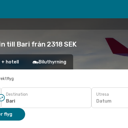
n till Bari från 2318 SEK
 + hotell
Biluthyrning
rektflyg
Destination
Utresa
Datum
r flyg