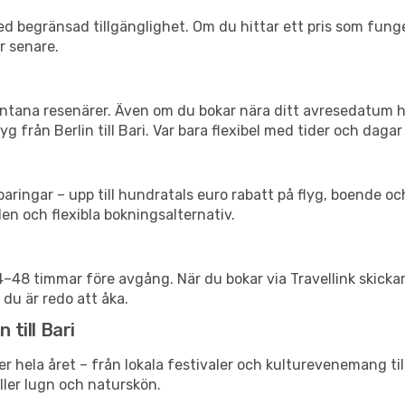
d begränsad tillgänglighet. Om du hittar ett pris som funger
r senare.
spontana resenärer. Även om du bokar nära ditt avresedatum 
 från Berlin till Bari. Var bara flexibel med tider och dagar 
ringar – upp till hundratals euro rabatt på flyg, boende o
en och flexibla bokningsalternativ.
24–48 timmar före avgång. När du bokar via Travellink skick
 du är redo att åka.
 till Bari
er hela året – från lokala festivaler och kulturevenemang ti
eller lugn och naturskön.