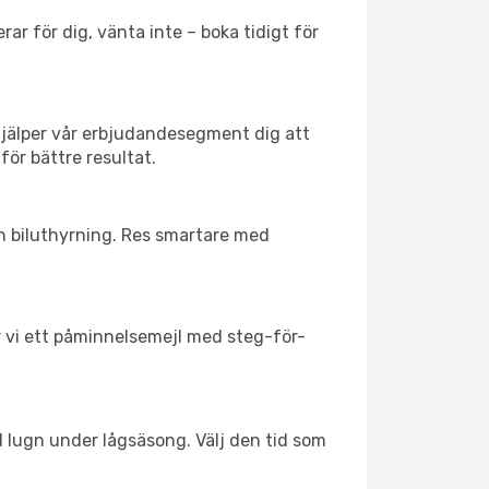
ar för dig, vänta inte – boka tidigt för
hjälper vår erbjudandesegment dig att
för bättre resultat.
ch biluthyrning. Res smartare med
ar vi ett påminnelsemejl med steg-för-
ll lugn under lågsäsong. Välj den tid som