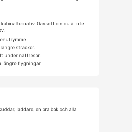
a kabinalternativ. Oavsett om du är ute
ov.
a benutrymme.
längre sträckor.
lt under nattresor.
å längre flygningar.
kuddar, laddare, en bra bok och alla