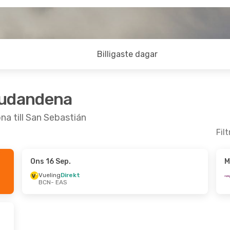
Billigaste dagar
judandena
na till San Sebastián
Fil
Ons 16 Sep.
M
- Sön 6 Sep.
Tors 24 Sep.
- Sön 27 Sep.
Vueling
Direkt
BCN
- EAS
kt
Renfe
1 Mellanlandning
BCN
- EAS
lanlandning
Vueling
Direkt
EAS
- BCN