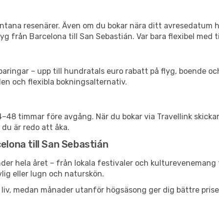
spontana resenärer. Även om du bokar nära ditt avresedatum 
g från Barcelona till San Sebastián. Var bara flexibel med t
ringar – upp till hundratals euro rabatt på flyg, boende o
en och flexibla bokningsalternativ.
24–48 timmar före avgång. När du bokar via Travellink skick
 du är redo att åka.
elona till San Sebastián
der hela året – från lokala festivaler och kulturevenemang t
vlig eller lugn och naturskön.
h liv, medan månader utanför högsäsong ger dig bättre pris