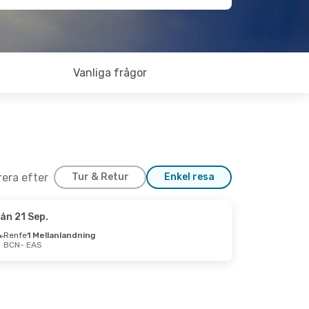
Vanliga frågor
trera efter
Tur & Retur
Enkel resa
ån 21 Sep.
Renfe
1 Mellanlandning
BCN
- EAS