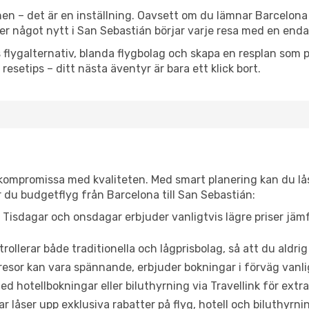
en – det är en inställning. Oavsett om du lämnar Barcelona
eller något nytt i San Sebastián börjar varje resa med en end
flygalternativ, blanda flygbolag och skapa en resplan som pa
resetips – ditt nästa äventyr är bara ett klick bort.
t kompromissa med kvaliteten. Med smart planering kan du l
 du budgetflyg från Barcelona till San Sebastián:
Tisdagar och onsdagar erbjuder vanligtvis lägre priser jäm
trollerar både traditionella och lågprisbolag, så att du aldrig
or kan vara spännande, erbjuder bokningar i förväg vanligtv
d hotellbokningar eller biluthyrning via Travellink för extra
låser upp exklusiva rabatter på flyg, hotell och biluthyrnin