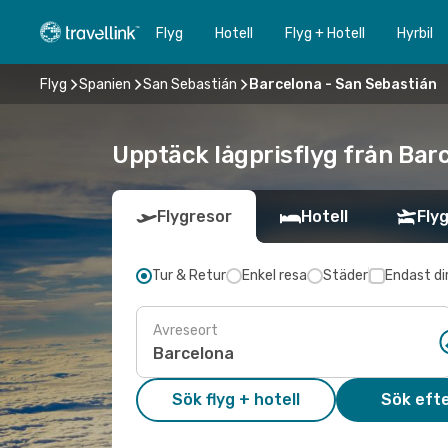
Flyg
Hotell
Flyg + Hotell
Hyrbil
Flyg
Spanien
San Sebastián
Barcelona - San Sebastián
Upptäck lågprisflyg från Barc
Flygresor
Hotell
Flyg
Tur & Retur
Enkel resa
Städer
Endast di
Avreseort
Sök flyg + hotell
Sök efte