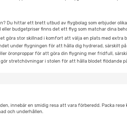
án? Du hittar ett brett utbud av flygbolag som erbjuder olik
ller budgetpriser finns det ett flyg som matchar dina beh
et göra stor skillnad i komfort att välja en plats med extr
det under flygningen för att hålla dig hydrerad, särskilt på 
ler öronproppar för att göra din flygning mer fridfull, särski
 gör stretchövningar i stolen för att hålla blodet flödande p
itiden, innebär en smidig resa att vara förberedd. Packa rese 
nad och underhållen.