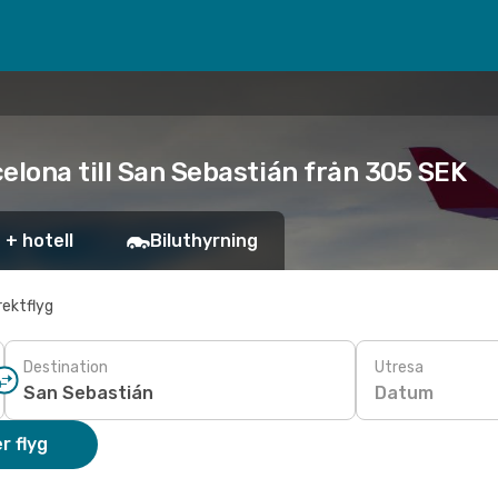
elona till San Sebastián från 305 SEK
 + hotell
Biluthyrning
rektflyg
Destination
Utresa
Datum
r flyg