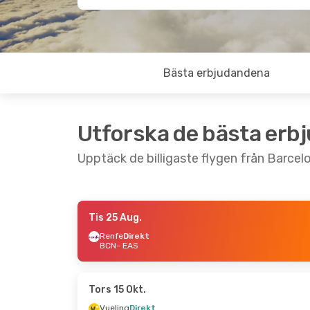
Bästa erbjudandena
Utforska de bästa erb
Upptäck de billigaste flygen från Barcelo
Tis 25 Aug.
Mån 7 Sep.
- Mån 14 Sep.
Tors 3 Sep.
Renfe
Direkt
BCN
- EAS
Vueling
Direkt
Vueling
Dire
BCN
- EAS
BCN
- EAS
Renfe
Direkt
Renfe
1 Mel
EAS
- BCN
EAS
- BCN
Tors 15 Okt.
Vueling
Direkt