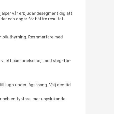
hjälper vår erbjudandesegment dig att
ider och dagar för bättre resultat.
ch biluthyrning. Res smartare med
ar vi ett påminnelsemejl med steg-för-
ill lugn under lågsäsong. Välj den tid
er och en tystare, mer uppslukande