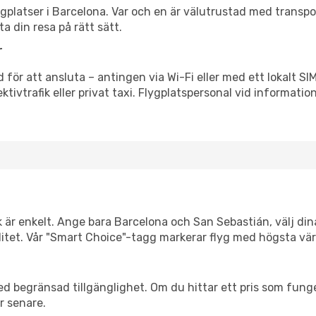
flygplatser i Barcelona. Var och en är välutrustad med transp
ta din resa på rätt sätt.
r
 för att ansluta – antingen via Wi-Fi eller med ett lokalt SI
ektivtrafik eller privat taxi. Flygplatspersonal vid informatio
k är enkelt. Ange bara Barcelona och San Sebastián, välj din
xibilitet. Vår "Smart Choice"-tagg markerar flyg med högsta vä
d begränsad tillgänglighet. Om du hittar ett pris som funger
r senare.