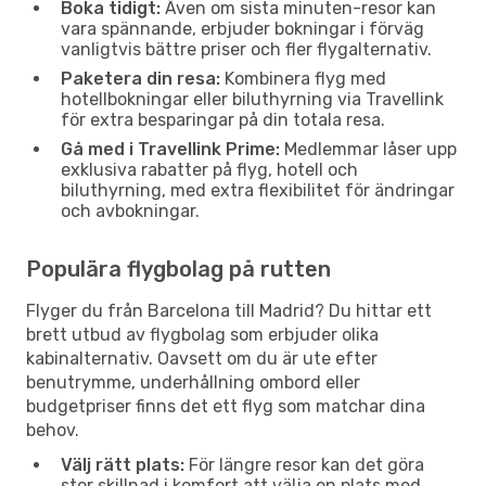
Boka tidigt:
Även om sista minuten-resor kan
vara spännande, erbjuder bokningar i förväg
vanligtvis bättre priser och fler flygalternativ.
Paketera din resa:
Kombinera flyg med
hotellbokningar eller biluthyrning via Travellink
för extra besparingar på din totala resa.
Gå med i Travellink Prime:
Medlemmar låser upp
exklusiva rabatter på flyg, hotell och
biluthyrning, med extra flexibilitet för ändringar
och avbokningar.
Populära flygbolag på rutten
Flyger du från Barcelona till Madrid? Du hittar ett
brett utbud av flygbolag som erbjuder olika
kabinalternativ. Oavsett om du är ute efter
benutrymme, underhållning ombord eller
budgetpriser finns det ett flyg som matchar dina
behov.
Välj rätt plats:
För längre resor kan det göra
stor skillnad i komfort att välja en plats med