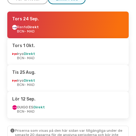
Mån 14 Sep.
Tors 24 Sep.
- Ons 16 Sep.
OUIGO ES
Renfe
Direkt
Direkt
BCN
BCN
- MAD
- MAD
OUIGO ES
Direkt
MAD
- BCN
Tors 1 Okt.
Fre 18 Sep.
Iryo
Direkt
- Fre 25 Sep.
BCN
- MAD
OUIGO ES
Direkt
BCN
- MAD
OUIGO ES
Direkt
Tis 25 Aug.
MAD
- BCN
Iryo
Direkt
BCN
- MAD
Lör 12 Sep.
OUIGO ES
Direkt
BCN
- MAD
Priserna som visas på den här sidan var tillgängliga under de
senaste 20 dagarna för de angivna perioderna och bör inte