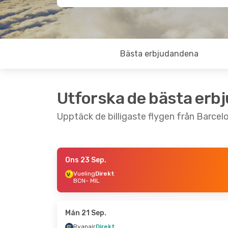
Bästa erbjudandena
Utforska de bästa erb
Upptäck de billigaste flygen från Barcelon
Ons 23 Sep.
Fre 4 Sep.
- Sön 6 Sep.
Fre 21 Aug.
- 
Vueling
Direkt
BCN
- MIL
Ryanair
Direkt
Ryanair
Direk
BCN
- MIL
BCN
- MIL
Ryanair
Direkt
Ryanair
Direk
MIL
- BCN
MIL
- BCN
Mån 21 Sep.
Ryanair
Direkt