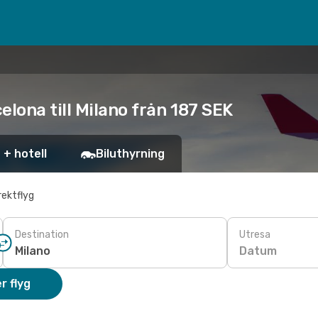
elona till Milano från 187 SEK
 + hotell
Biluthyrning
rektflyg
Destination
Utresa
Datum
r flyg