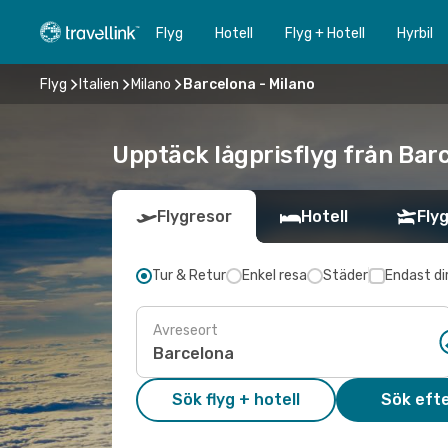
Flyg
Hotell
Flyg + Hotell
Hyrbil
Flyg
Italien
Milano
Barcelona - Milano
Upptäck lågprisflyg från Barc
Flygresor
Hotell
Flyg
Tur & Retur
Enkel resa
Städer
Endast di
Avreseort
Sök flyg + hotell
Sök efte