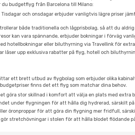
 du budgetflyg från Barcelona till Milano:
Tisdagar och onsdagar erbjuder vanligtvis lägre priser jäm
trollerar både traditionella och lågprisbolag, så att du aldrig
or kan vara spännande, erbjuder bokningar i förväg vanligtv
d hotellbokningar eller biluthyrning via Travellink för extra
låser upp exklusiva rabatter på flyg, hotell och biluthyrnin
ittar ett brett utbud av flygbolag som erbjuder olika kabina
udgetpriser finns det ett flyg som matchar dina behov.
et göra stor skillnad i komfort att välja en plats med extr
det under flygningen för att hålla dig hydrerad, särskilt på 
ler öronproppar för att göra din flygning mer fridfull, särski
 gör stretchövningar i stolen för att hålla blodet flödande p