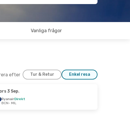
Vanliga frågor
trera efter
Tur & Retur
Enkel resa
ors 3 Sep.
Ryanair
Direkt
BCN
- MIL