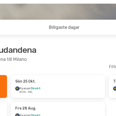
Billigaste dagar
judandena
a till Milano
Fil
Sön 25 Okt.
T
Sön 23 Aug.
Ryanair
Direkt
BCN
- MIL
t
t
Fre 28 Aug.
Ryanair
Direkt