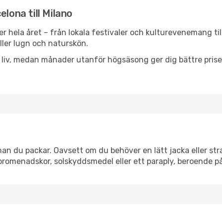
lona till Milano
er hela året – från lokala festivaler och kulturevenemang ti
eller lugn och naturskön.
h liv, medan månader utanför högsäsong ger dig bättre pris
an du packar. Oavsett om du behöver en lätt jacka eller stra
romenadskor, solskyddsmedel eller ett paraply, beroende p