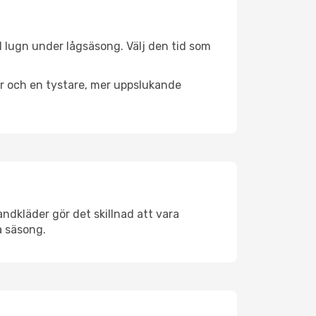
ll lugn under lågsäsong. Välj den tid som
er och en tystare, mer uppslukande
ndkläder gör det skillnad att vara
å säsong.