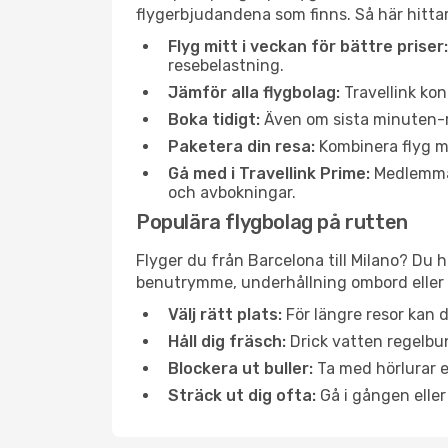
flygerbjudandena som finns. Så här hittar
Flyg mitt i veckan för bättre priser:
resebelastning.
Jämför alla flygbolag:
Travellink kon
Boka tidigt:
Även om sista minuten-res
Paketera din resa:
Kombinera flyg me
Gå med i Travellink Prime:
Medlemmar 
och avbokningar.
Populära flygbolag på rutten
Flyger du från Barcelona till Milano? Du h
benutrymme, underhållning ombord eller b
Välj rätt plats:
För längre resor kan d
Håll dig fräsch:
Drick vatten regelbun
Blockera ut buller:
Ta med hörlurar el
Sträck ut dig ofta:
Gå i gången eller