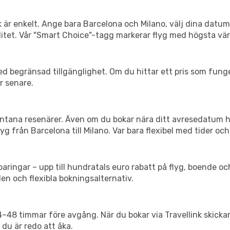
k är enkelt. Ange bara Barcelona och Milano, välj dina datum 
xibilitet. Vår "Smart Choice"-tagg markerar flyg med högsta vä
d begränsad tillgänglighet. Om du hittar ett pris som funger
r senare.
spontana resenärer. Även om du bokar nära ditt avresedatum 
g från Barcelona till Milano. Var bara flexibel med tider och
ringar – upp till hundratals euro rabatt på flyg, boende o
en och flexibla bokningsalternativ.
24–48 timmar före avgång. När du bokar via Travellink skick
 du är redo att åka.