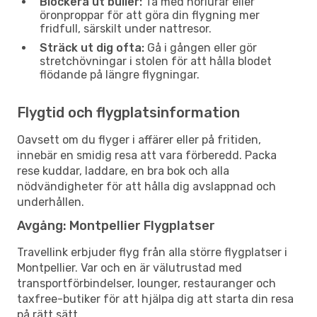
Blockera ut buller:
Ta med hörlurar eller
öronproppar för att göra din flygning mer
fridfull, särskilt under nattresor.
Sträck ut dig ofta:
Gå i gången eller gör
stretchövningar i stolen för att hålla blodet
flödande på längre flygningar.
Flygtid och flygplatsinformation
Oavsett om du flyger i affärer eller på fritiden,
innebär en smidig resa att vara förberedd. Packa
rese kuddar, laddare, en bra bok och alla
nödvändigheter för att hålla dig avslappnad och
underhållen.
Avgång: Montpellier Flygplatser
Travellink erbjuder flyg från alla större flygplatser i
Montpellier. Var och en är välutrustad med
transportförbindelser, lounger, restauranger och
taxfree-butiker för att hjälpa dig att starta din resa
på rätt sätt.