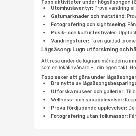
Topp aktiviteter under högsäsongen i 
Utomhusäventyr:
Prova vandring ell
Gatumarknader och matstånd:
Prov
Fotografering och sightseeing:
Fång
Musik- och kulturfestivaler:
Upptäck
Vandringsturer:
Ta en guidad promen
Lågsäsong: Lugn utforskning och b
Att resa under de lugnare månaderna inneb
som en lokalinvånare – i din egen takt. Ho
Topp saker att göra under lågsäsongen
Dra nytta av lågsäsongsbesparinga
Utforska museer och gallerier:
Tillb
Wellness- och spaupplevelser:
Koppl
Prova fördjupande upplevelser:
Del
Fotografering utan folkmassor:
Fån