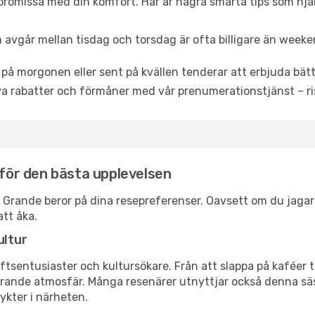
promissa med din komfort. Här är några smarta tips som hjälpe
 avgår mellan tisdag och torsdag är ofta billigare än weeke
 på morgonen eller sent på kvällen tenderar att erbjuda bätt
a rabatter och förmåner med vår prenumerationstjänst – risk
 för den bästa upplevelsen
aca Grande beror på dina resepreferenser. Oavsett om du jaga
att åka.
ultur
tsentusiaster och kultursökare. Från att slappa på kaféer till
erande atmosfär. Många resenärer utnyttjar också denna säs
ykter i närheten.