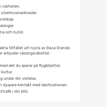
i närheten.
ns utomhusmarknader.
landskap.
alanger.
na och nutid.
kta tillfället att njuta av Baca Grande
ner erbjuder säsongsrabatter.
ed det du sparar på flygbiljetter.
 kultur.
g under din vistelse.
 en djupare kontakt med destinationen.
rafik i din bild.