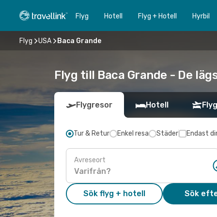
Flyg
Hotell
Flyg + Hotell
Hyrbil
Flyg
USA
Baca Grande
Flyg till Baca Grande - De läg
Flygresor
Hotell
Flyg
Tur & Retur
Enkel resa
Städer
Endast di
Avreseort
Sök flyg + hotell
Sök efte