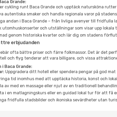
Baca Grande:
er cykling runt Baca Grande och upptäck natursköna rutter 
a autentiska smaker och handla regionala varor på stade
a andan i Baca Grande – från livliga avenyer till fridfulla 
 utomhuskonserter och utställningar som visar upp lokala t
ad genom historiska kvarter och lär dig om stadens förflut
ättre erbjudanden
är ofta bättre priser och färre folkmassor. Det är det perfe
tell och flyg tenderar att vara billigare, och vissa attraktio
 i Baca Grande:
r:
Uppgradera ditt hotell eller spendera pengar på god mat m
ringa tid inomhus med att upptäcka historia, konst och lokal
a av med en massage eller njut av en traditionell behandlin
ta i en matlagningskurs eller en guidad lokal tur för att få
ga fridfulla stadsbilder och ikoniska sevärdheter utan turistt