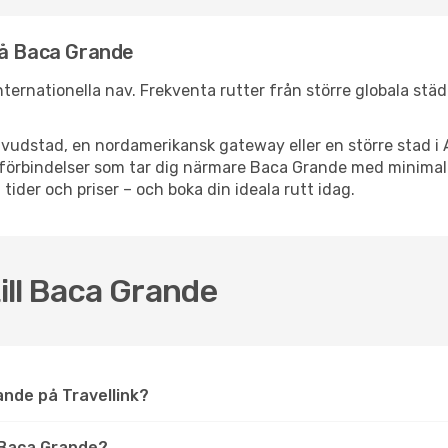
nå Baca Grande
internationella nav. Frekventa rutter från större globala stä
vudstad, en nordamerikansk gateway eller en större stad i 
ppsförbindelser som tar dig närmare Baca Grande med minima
 tider och priser – och boka din ideala rutt idag.
till Baca Grande
Grande på Travellink?
 Baca Grande?