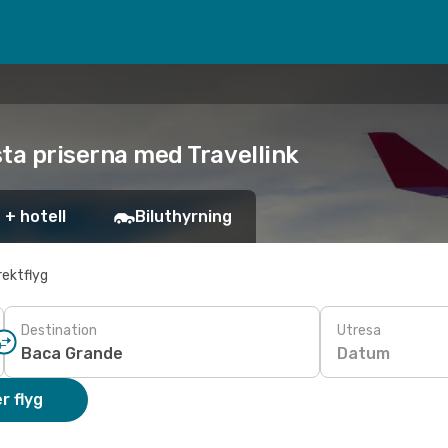
sta priserna med Travellink
 + hotell
Biluthyrning
rektflyg
Destination
Utresa
Datum
r flyg