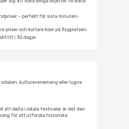
r dig att boka billiga biljetter till Baca
ndpriser – perfekt för sista minuten-
re priser och kortare köer på flygplatsen.
fritt i 30 dagar.
r solsken, kulturevenemang eller lugna
 att delta i lokala festivaler är det den
ong för att utforska historiska