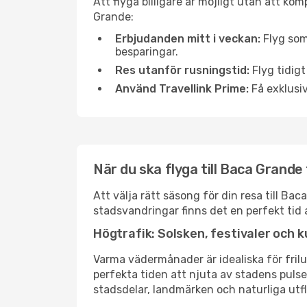
Att flyga billigare är möjligt utan att kom
Grande:
Erbjudanden mitt i veckan:
Flyg som
besparingar.
Res utanför rusningstid:
Flyg tidigt
Använd Travellink Prime:
Få exklusiv
När du ska flyga till Baca Grande
Att välja rätt säsong för din resa till B
stadsvandringar finns det en perfekt tid 
Högtrafik: Solsken, festivaler och k
Varma vädermånader är idealiska för friluf
perfekta tiden att njuta av stadens puls
stadsdelar, landmärken och naturliga utfl